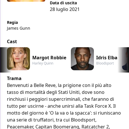
Data di uscita
28 luglio 2021
Regia
James Gunn
Cast
Margot Robbie
Idris Elba
Harley Quinn
Bloodsport
Trama
Benvenuti a Belle Reve, la prigione con il più alto
tasso di mortalità degli Stati Uniti, dove sono
rinchiusi i peggiori supercriminali, che faranno di
tutto per uscirne - anche unirsi alla Task Force X. Il
motto del giorno è 'O la va o la spacca': si riuniscano
una serie di truffatori, tra cui Bloodsport,
Peacemaker, Capitan Boomerang, Ratcatcher 2,