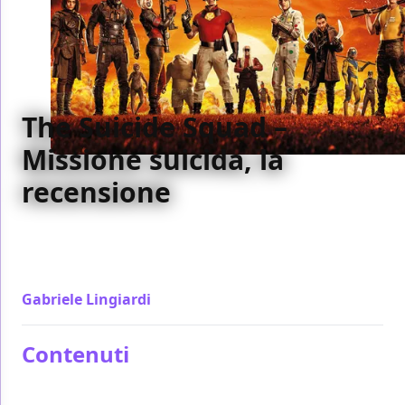
The Suicide Squad –
Missione suicida, la
recensione
The Suicide Squad è un film mentalmente
importantissimo per l'universo DC. James Gunn
lascia liberi i personaggi di scrivere la loro storia
Gabriele Lingiardi
/ 29 lug 2021
Contenuti