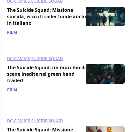
DC COMICS
SUICIDE SQUAD
The Suicide Squad: Missione
suicida, ecco il trailer finale anche
in italiano
FILM
/ 22 giu 2021
DC COMICS
SUICIDE SQUAD
The Suicide Squad: un mucchio di
scene inedite nel green band
trailer!
FILM
/ 01 apr 2021
DC COMICS
SUICIDE SQUAD
The Suicide Squad: Missione