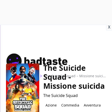
Recensioni
Format video
Marvel
Netflix
Disney+
Prime
X
The Suicide
Squad -
Home
Film
The Suicide Squad – Missione suicida
Missione suicida
The Suicide Squad
Azione
Commedia
Avventura