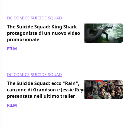
DC COMICS
SUICIDE SQUAD
The Suicide Squad: King Shark
protagonista di un nuovo video
promozionale
FILM
/ 12 lug 2021
DC COMICS
SUICIDE SQUAD
The Suicide Squad: ecco "Rain",
canzone di Grandson e Jessie Reyez
presentata nell'ultimo trailer
FILM
/ 23 giu 2021