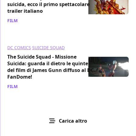
suicida, ecco il primo spettacolare
trailer italiano
FILM
/ 26 mar 2021
DC COMICS
SUICIDE SQUAD
The Suicide Squad - Missione
Suicida: guarda il dietro le quinte
del film di James Gunn diffuso al DC
FanDome!
FILM
/ 22 ago 2020
Carica altro