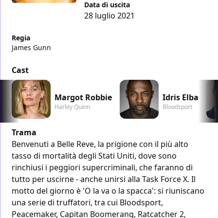
Data di uscita
28 luglio 2021
Regia
James Gunn
Cast
Margot Robbie
Idris Elba
Harley Quinn
Bloodsport
Trama
Benvenuti a Belle Reve, la prigione con il più alto
tasso di mortalità degli Stati Uniti, dove sono
rinchiusi i peggiori supercriminali, che faranno di
tutto per uscirne - anche unirsi alla Task Force X. Il
motto del giorno è 'O la va o la spacca': si riuniscano
una serie di truffatori, tra cui Bloodsport,
Peacemaker, Capitan Boomerang, Ratcatcher 2,