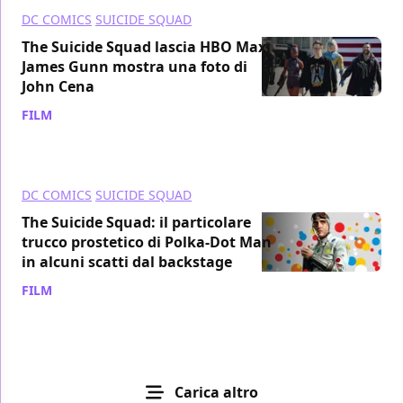
DC COMICS
SUICIDE SQUAD
The Suicide Squad lascia HBO Max,
James Gunn mostra una foto di
John Cena
FILM
/ 04 set 2021
DC COMICS
SUICIDE SQUAD
The Suicide Squad: il particolare
trucco prostetico di Polka-Dot Man
in alcuni scatti dal backstage
FILM
/ 04 set 2021
Carica altro