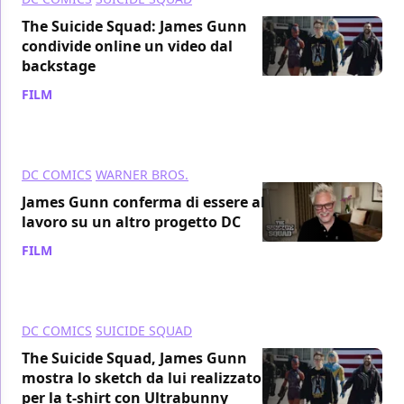
The Suicide Squad: James Gunn
condivide online un video dal
backstage
FILM
/ 04 ott 2021
DC COMICS
WARNER BROS.
James Gunn conferma di essere al
lavoro su un altro progetto DC
FILM
/ 04 ott 2021
DC COMICS
SUICIDE SQUAD
The Suicide Squad, James Gunn
mostra lo sketch da lui realizzato
per la t-shirt con Ultrabunny