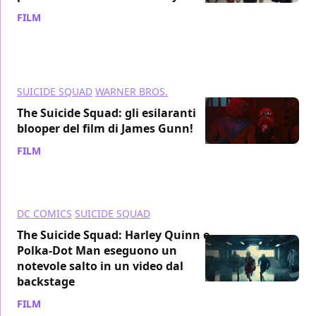
FILM
/ 01 ott 2021
SUICIDE SQUAD
WARNER BROS.
The Suicide Squad: gli esilaranti
blooper del film di James Gunn!
FILM
/ 17 set 2021
DC COMICS
SUICIDE SQUAD
The Suicide Squad: Harley Quinn e
Polka-Dot Man eseguono un
notevole salto in un video dal
backstage
FILM
/ 10 set 2021