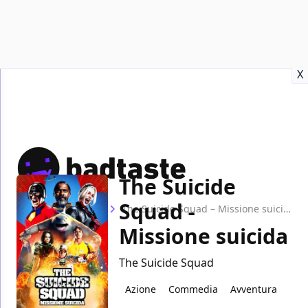
Recensioni
Format video
Marvel
Netflix
Disney+
Prime
X
The Suicide
Squad -
Home
Film
The Suicide Squad – Missione suicida
Missione suicida
The Suicide Squad
Azione
Commedia
Avventura