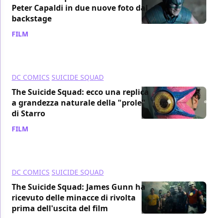
Peter Capaldi in due nuove foto dal
backstage
FILM
/ 24 ott 2021
DC COMICS
SUICIDE SQUAD
The Suicide Squad: ecco una replica
a grandezza naturale della "prole"
di Starro
FILM
/ 16 ott 2021
DC COMICS
SUICIDE SQUAD
The Suicide Squad: James Gunn ha
ricevuto delle minacce di rivolta
prima dell'uscita del film