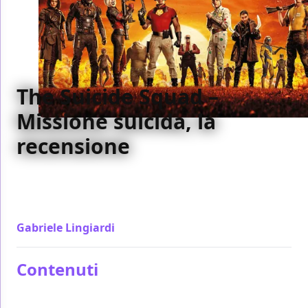
The Suicide Squad –
Missione suicida, la
recensione
The Suicide Squad è un film mentalmente
importantissimo per l'universo DC. James Gunn
lascia liberi i personaggi di scrivere la loro storia
Gabriele Lingiardi
/ 29 lug 2021
Contenuti