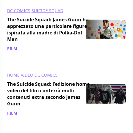
DC COMICS
SUICIDE SQUAD
The Suicide Squad: James Gunn ha
apprezzato una particolare figure
ispirata alla madre di Polka-Dot
Man
FILM
/ 07 set 2021
HOME VIDEO
DC COMICS
The Suicide Squad: l'edizione home
video del film conterrà molti
contenuti extra secondo James
Gunn
FILM
/ 06 set 2021