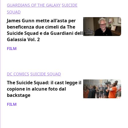
GUARDIANS OF THE GALAXY
SUICIDE
SQUAD
James Gunn mette all'asta per
beneficenza due cimeli da The
Suicide Squad e da Guardiani della
Galassia Vol. 2
FILM
/ 08 nov 2021
DC COMICS
SUICIDE SQUAD
The Suicide Squad: il cast legge il
copione in alcune foto dal
backstage
FILM
/ 04 nov 2021