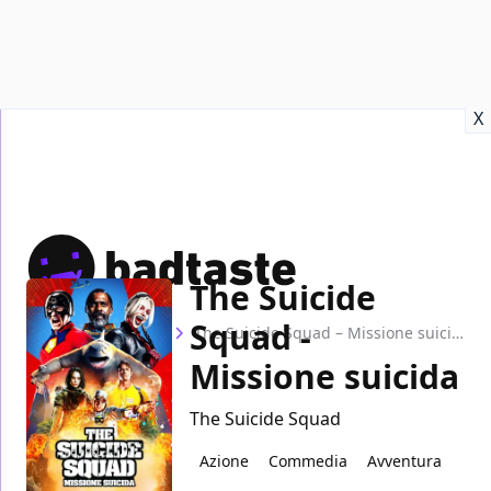
Recensioni
Format video
Marvel
Netflix
Disney+
Prime
X
The Suicide
Squad -
Home
Film
The Suicide Squad – Missione suicida
Missione suicida
The Suicide Squad
Azione
Commedia
Avventura