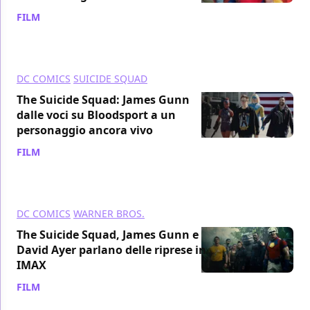
FILM
/ 02 set 2021
DC COMICS
SUICIDE SQUAD
The Suicide Squad: James Gunn
dalle voci su Bloodsport a un
personaggio ancora vivo
FILM
/ 01 set 2021
DC COMICS
WARNER BROS.
The Suicide Squad, James Gunn e
David Ayer parlano delle riprese in
IMAX
FILM
/ 30 ago 2021