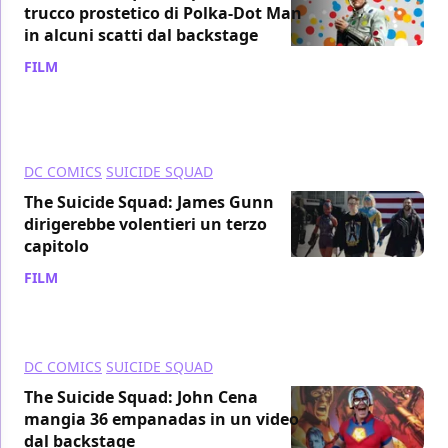
trucco prostetico di Polka-Dot Man
in alcuni scatti dal backstage
FILM
/ 04 set 2021
DC COMICS
SUICIDE SQUAD
The Suicide Squad: James Gunn
dirigerebbe volentieri un terzo
capitolo
FILM
/ 03 set 2021
DC COMICS
SUICIDE SQUAD
The Suicide Squad: John Cena
mangia 36 empanadas in un video
dal backstage