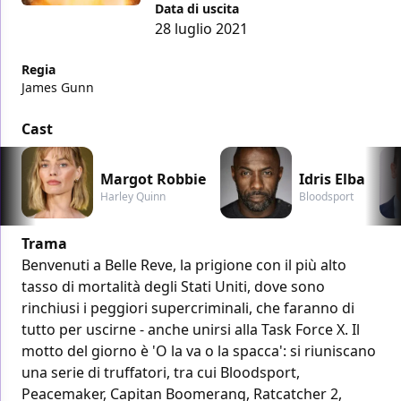
Data di uscita
28 luglio 2021
Regia
James Gunn
Cast
Margot Robbie
Idris Elba
Harley Quinn
Bloodsport
Trama
Benvenuti a Belle Reve, la prigione con il più alto
tasso di mortalità degli Stati Uniti, dove sono
rinchiusi i peggiori supercriminali, che faranno di
tutto per uscirne - anche unirsi alla Task Force X. Il
motto del giorno è 'O la va o la spacca': si riuniscano
una serie di truffatori, tra cui Bloodsport,
Peacemaker, Capitan Boomerang, Ratcatcher 2,