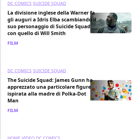
DC COMICS
SUICIDE SQUAD
La divisione inglese della Warner fa
gli auguri a Idris Elba scambiando il
suo personaggio di Suicide Squad
con quello di Will Smith
FILM
/ 08 set 2021
DC COMICS
SUICIDE SQUAD
The Suicide Squad: James Gunn ha
apprezzato una particolare figure
ispirata alla madre di Polka-Dot
Man
FILM
/ 07 set 2021
HOME VIDEO
DC COMICS