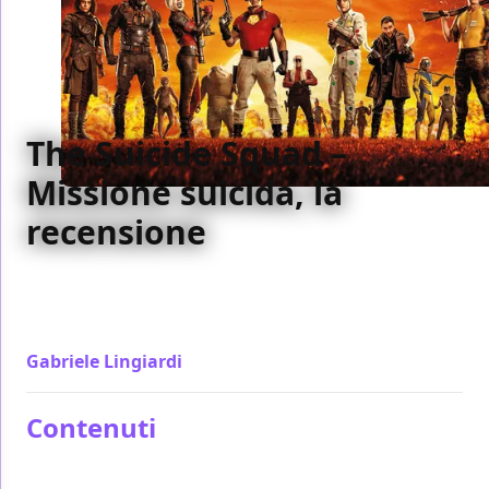
The Suicide Squad –
Missione suicida, la
recensione
The Suicide Squad è un film mentalmente
importantissimo per l'universo DC. James Gunn
lascia liberi i personaggi di scrivere la loro storia
Gabriele Lingiardi
/ 29 lug 2021
Contenuti