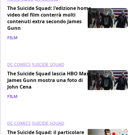
The Suicide Squad: l'edizione home
video del film conterrà molti
contenuti extra secondo James
Gunn
FILM
/ 06 set 2021
DC COMICS
SUICIDE SQUAD
The Suicide Squad lascia HBO Max,
James Gunn mostra una foto di
John Cena
FILM
/ 04 set 2021
DC COMICS
SUICIDE SQUAD
The Suicide Squad: il particolare