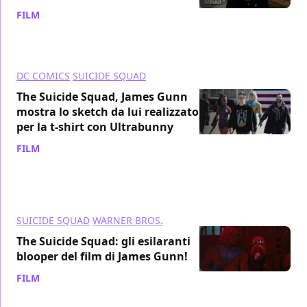
FILM
/ 04 ott 2021
DC COMICS
SUICIDE SQUAD
The Suicide Squad, James Gunn
mostra lo sketch da lui realizzato
per la t-shirt con Ultrabunny
FILM
/ 01 ott 2021
SUICIDE SQUAD
WARNER BROS.
The Suicide Squad: gli esilaranti
blooper del film di James Gunn!
FILM
/ 17 set 2021