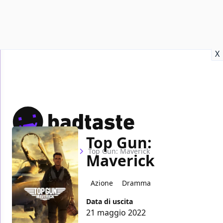
Recensioni
Format video
Marvel
Netflix
Disney+
Prime
X
Top Gun:
Home
Film
Top Gun: Maverick
Maverick
Azione
Dramma
Data di uscita
21 maggio 2022