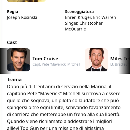
Regia
Sceneggiatura
Joseph Kosinski
Ehren Kruger, Eric Warren
Singer, Christopher
McQuarrie
Cast
Tom Cruise
Miles Tel
Capt. Pete 'Maverick' Mitchell
Lt. Bradley 
Trama
Dopo più di trent’anni di servizio nella Marina, il
capitano Pete “Maverick” Mitchell si ritrova a essere
quello che sognava, un pilota collaudatore che può
spingersi oltre ogni limite, schivando l’avanzamento
di carriera che metterebbe un freno alla sua libertà.
Quando viene richiamato a addestrare i migliori
allievi Top Gun per una missione di altissima