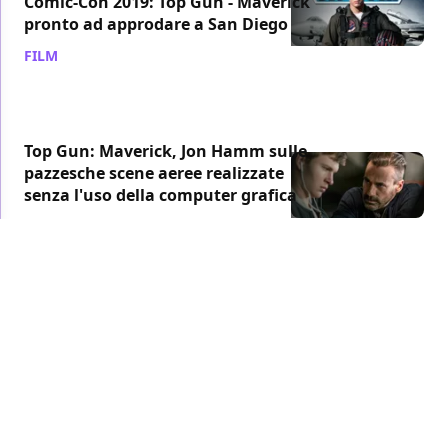
Comic-Con 2019: Top Gun - Maverick
pronto ad approdare a San Diego
FILM
/ 20 giu 2019
Top Gun: Maverick, Jon Hamm sulle
pazzesche scene aeree realizzate
senza l'uso della computer grafica
FILM
/ 30 mag 2019
Top Gun: Maverick, il film renderà
felici i fan secondo Jennifer
Connelly
FILM
/ 08 feb 2019