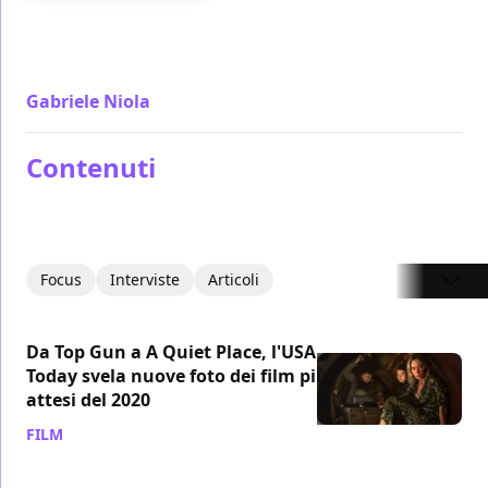
Altra faccia della medaglia del primo film, Top Gun:
Maverick ribalta l'esaltazione in tepore ma regala
una seconda parte fenomenale
Gabriele Niola
/ 12 mag 2022
Contenuti
Focus
Interviste
Articoli
Da Top Gun a A Quiet Place, l'USA
Today svela nuove foto dei film più
attesi del 2020
FILM
/ 06 gen 2020