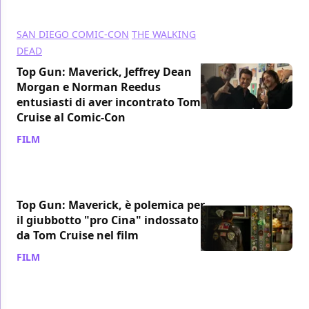
SAN DIEGO COMIC-CON
THE WALKING
DEAD
Top Gun: Maverick, Jeffrey Dean
Morgan e Norman Reedus
entusiasti di aver incontrato Tom
Cruise al Comic-Con
FILM
/ 23 lug 2019
Top Gun: Maverick, è polemica per
il giubbotto "pro Cina" indossato
da Tom Cruise nel film
FILM
/ 23 lug 2019