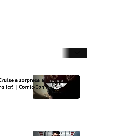
ruise a sorpresa a
railer! | Comic-Con