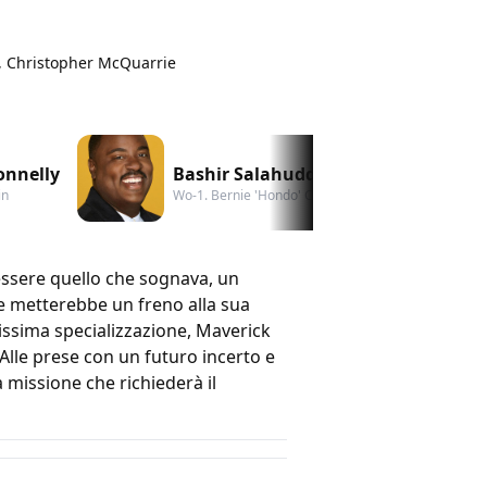
r, Christopher McQuarrie
onnelly
Bashir Salahuddin
J
in
Wo-1. Bernie 'Hondo' Coleman
Ad
a essere quello che sognava, un
he metterebbe un freno alla sua
tissima specializzazione, Maverick
Alle prese con un futuro incerto e
 missione che richiederà il