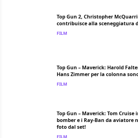
Top Gun 2, Christopher McQuarri
contribuisce alla sceneggiatura d
FILM
/ 01 nov 2018
Top Gun – Maverick: Harold Falt
Hans Zimmer per la colonna sono
FILM
/ 22 ott 2018
Top Gun – Maverick: Tom Cruise 
bomber e i Ray-Ban da aviatore 
foto dal set!
FILM
/ 10 ott 2018