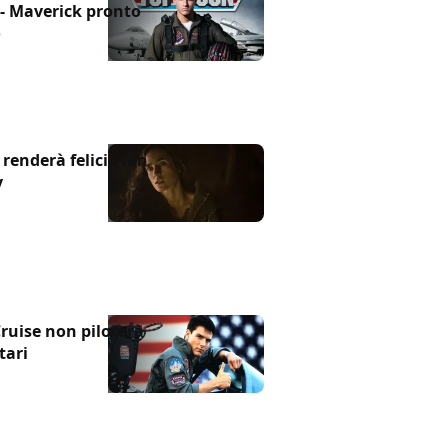
- Maverick pronto
o
renderà felici i fan
y
ruise non piloterà
tari