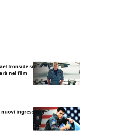
el Ironside sul
arà nel film
 nuovi ingressi nel