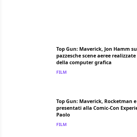
Top Gun: Maverick, Jon Hamm su
pazzesche scene aeree realizzate 
della computer grafica
FILM
/ 30 mag 2019
Top Gun: Maverick, Rocketman e
presentati alla Comic-Con Experi
Paolo
FILM
/ 07 dic 2018