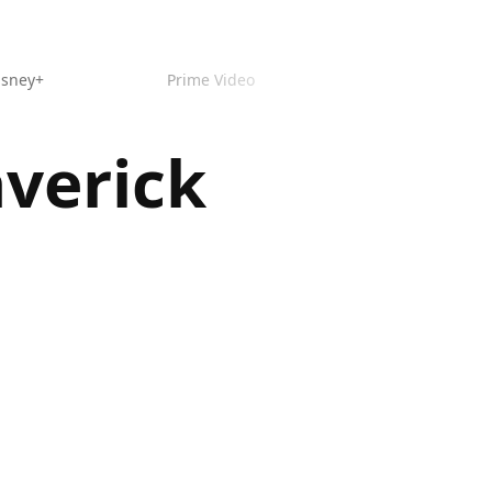
isney+
Prime Video
verick