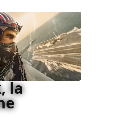
, la
ne
el primo film, Top Gun:
ne in tepore ma regala una