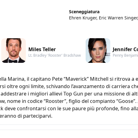
Sceneggiatura
Ehren Kruger, Eric Warren Singe
Miles Teller
Jennifer C
Lt. Bradley 'Rooster' Bradshaw
Penny Benjam
ella Marina, il capitano Pete “Maverick” Mitchell si ritrova 
si oltre ogni limite, schivando l’avanzamento di carriera c
addestrare i migliori allievi Top Gun per una missione di al
w, nome in codice “Rooster”, figlio del compianto “Goose”. 
k deve confrontarsi con le sue paure più profonde, fino alla
ieranno di parteciparvi.