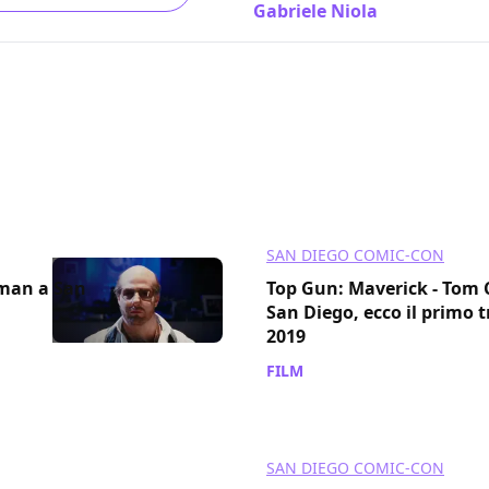
Gabriele Niola
/ 12 mag 2022
SAN DIEGO COMIC-CON
sman a San
Top Gun: Maverick - Tom C
San Diego, ecco il primo t
2019
FILM
/ 18 lug 2019
SAN DIEGO COMIC-CON