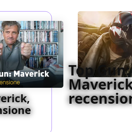
Top Gun:
Maverick
recensio
erick,
nsione
Altra faccia della medaglia d
Maverick ribalta l'esaltazio
seconda parte fenomenale