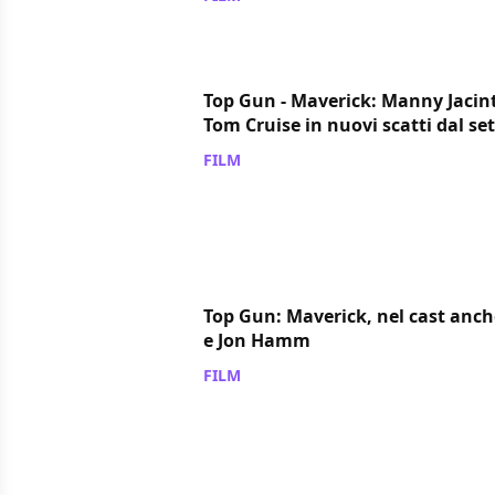
Top Gun - Maverick: Manny Jacint
Tom Cruise in nuovi scatti dal set
FILM
/ 29 set 2018
Top Gun: Maverick, nel cast anch
e Jon Hamm
FILM
/ 23 ago 2018