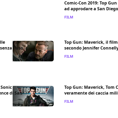
Comic-Con 2019: Top Gun 
ad approdare a San Dieg
FILM
/ 20 giu 2019
lle
Top Gun: Maverick, il film 
senza l'uso
secondo Jennifer Connell
FILM
/ 08 feb 2019
 Sonic
Top Gun: Maverick, Tom C
ence di San
veramente dei caccia mili
FILM
/ 10 nov 2018