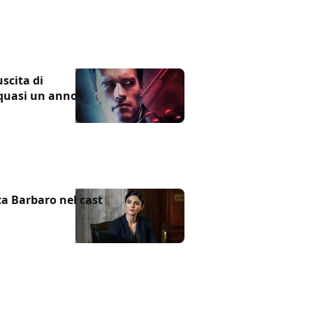
scita di
 quasi un anno
a Barbaro nel cast