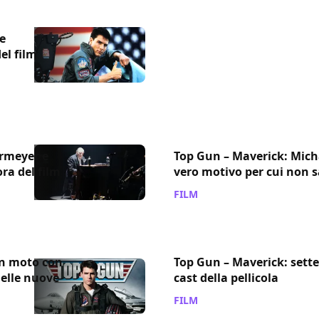
e
el film
ermeyer e
Top Gun – Maverick: Micha
ra del film
vero motivo per cui non s
FILM
/ 16 ott 2018
in moto con
Top Gun – Maverick: sette
nelle nuove
cast della pellicola
FILM
/ 04 ott 2018