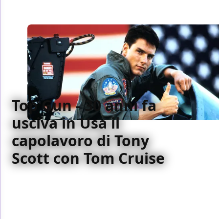
Top Gun - 30 anni fa
usciva in Usa il
capolavoro di Tony
Scott con Tom Cruise
Il 16 maggio 1986 usciva nei cinema nordamericani
Top Gun di Tony Scott, uno dei film simbolo della
Formula Cruise. Sempre più amato e rivalutato nel
tempo come tutta la carriera di Tony Scott