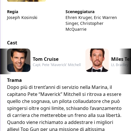
Regia
Sceneggiatura
Joseph Kosinski
Ehren Kruger, Eric Warren
Singer, Christopher
McQuarrie
Cast
Tom Cruise
Miles Tel
Capt. Pete 'Maverick' Mitchell
Lt. Bradley 
Trama
Dopo più di trent’anni di servizio nella Marina, il
capitano Pete “Maverick” Mitchell si ritrova a essere
quello che sognava, un pilota collaudatore che può
spingersi oltre ogni limite, schivando l’avanzamento
di carriera che metterebbe un freno alla sua libertà.
Quando viene richiamato a addestrare i migliori
allievi Top Gun per una missione di altissima