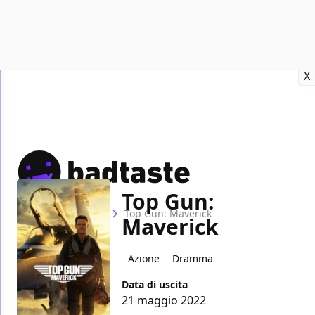
Recensioni
Format video
Marvel
Netflix
Disney+
Prime
X
Top Gun:
Home
Film
Top Gun: Maverick
Maverick
Azione
Dramma
Data di uscita
21 maggio 2022