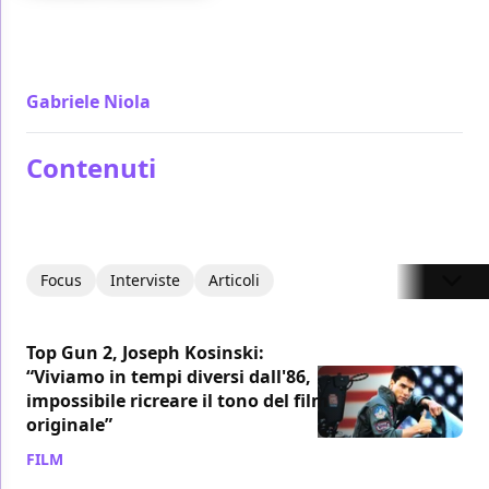
Altra faccia della medaglia del primo film, Top Gun:
Maverick ribalta l'esaltazione in tepore ma regala
una seconda parte fenomenale
Gabriele Niola
/ 12 mag 2022
Contenuti
Focus
Interviste
Articoli
Top Gun 2, Joseph Kosinski:
“Viviamo in tempi diversi dall'86,
impossibile ricreare il tono del film
originale”
FILM
/ 11 ott 2017