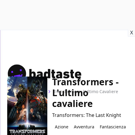
Recensioni
Format video
Marvel
Netflix
Disney+
Prime
X
Transformers -
L'ultimo
Home
Film
Transformers: l'Ultimo Cavaliere
cavaliere
Transformers: The Last Knight
Azione
Avventura
Fantascienza