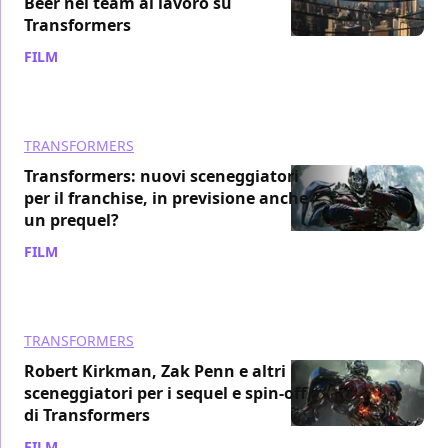
Beer nel team al lavoro su
Transformers
FILM
/ 03 giu 2015
TRANSFORMERS
Transformers: nuovi sceneggiatori
per il franchise, in previsione anche
un prequel?
FILM
/ 28 mag 2015
TRANSFORMERS
Robert Kirkman, Zak Penn e altri
sceneggiatori per i sequel e spin-off
di Transformers
FILM
/ 21 mag 2015