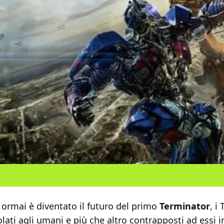
 ormai è diventato il futuro del primo
Terminator
, i
ati agli umani e più che altro contrapposti ad essi 