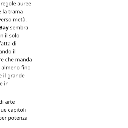
 regole auree
e la trama
 verso metà.
Bay
sembra
n il solo
fatta di
ando il
tore che manda
, almeno fino
e il grande
e in
di arte
ue capitoli
per potenza