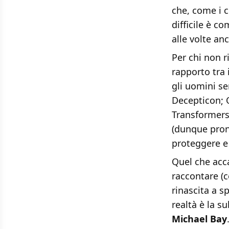
che, come i c
difficile è c
alle volte an
Per chi non r
rapporto tra 
gli uomini se
Decepticon; O
Transformers;
(dunque pront
proteggere e 
Quel che acca
raccontare (c
rinascita a s
realtà è la s
Michael Bay