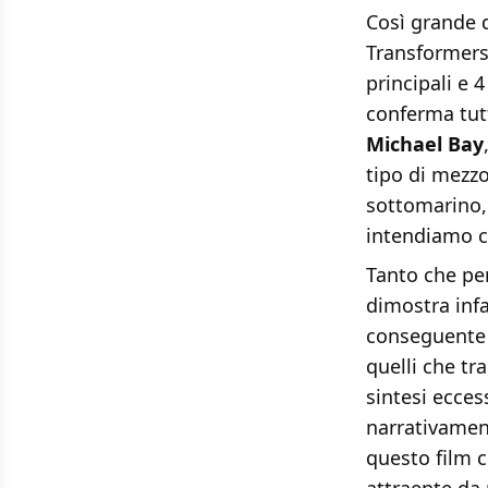
Così grande 
Transformers
principali e 4
conferma tutt
Michael Bay
tipo di mezz
sottomarino,
intendiamo co
Tanto che per
dimostra infa
conseguente 
quelli che t
sintesi ecces
narrativamen
questo film c