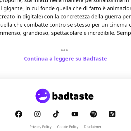
proporre, sta infatti nella maniera personalissima in c
l gigante, in cui fonde quella che di fatto è animazion
 creato in digitale) con la concretezza della guerra pe
quella che combatte contro se stesso per un cinema c
mmenso, grandioso, spettacolare e incredibile. Sempr
Continua a leggere su BadTaste
Privacy Policy
Cookie Policy
Disclaimer