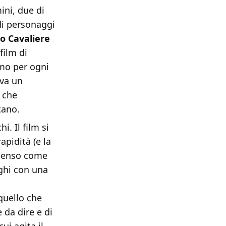
ini, due di
di personaggi
o Cavaliere
film di
ismo per ogni
iva un
 che
tano.
. Il film si
apidità (e la
 denso come
ghi con una
quello che
 da dire e di