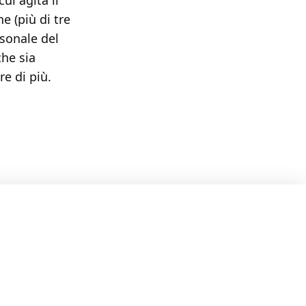
ui agita il
e (più di tre
rsonale del
he sia
e di più.