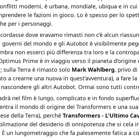
onflitti moderni, è urbana, mondiale, ubiqua e in cui 
omprendere le fazioni in gioco. Lo è spesso per lo spe
che per i personaggi.
icordasse dove eravamo rimasti non c’è alcun riassunt
i governi del mondo e gli Autobot è visibilmente peg
mbra non esserci più differenza tra loro e la contropar
ptimus Prime è in viaggio verso il pianeta d’origine 
 sulla Terra è rimasto solo
Mark Wahlberg
, privo di
o a crearne una nuova in quest’avventura), a fare la
nascondere gli altri Autobot. Ormai sono tutti contro
drà nel film è lungo, complicato e in fondo superflu
entra il mondo di origine dei Transformers e una sua
pese della Terra), perché
Transformers - L'Ultimo Cav
ublimazione del desiderio di onnipotenza che si cela in
. È un lungometraggio che fa palesemente fatica a c