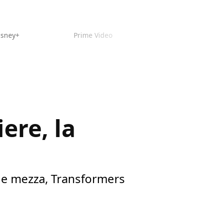
isney+
Prime Video
ere, la
 e mezza, Transformers