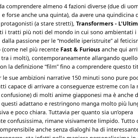
da comprendere almeno 4 fazioni diverse (due di uom
 e forse anche una quinta), da avere una quindicina 
 protagonisti (a stare stretti),
Transformers - L'Ultim
i i tratti più noti del mondo in cui sono ambientati i 
, dalla passione per le “modelle iperistruite” al fetic
o (come nel più recente
Fast & Furious
anche qui arr
 tra i molti), contemporaneamente allargando quello
n la definizione “film” fino a comprendere questo ti
 le sue ambizioni narrative 150 minuti sono pure pochi
tti capace di arrivare a conseguenze estreme con la r
confusione) di molti anime giapponesi ma è anche
ra questi adattano e restringono manga molto più lun
siva e poco chiara. Tuttavia per quanto sia un’opera
te confusissima, rimane visivamente limpido. Tutto 
omprensibile anche senza dialoghi ha di interessante