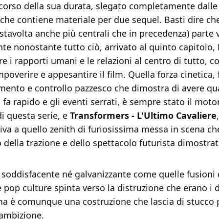
 corso della sua durata, slegato completamente dalle
 che contiene materiale per due sequel. Basti dire ch
stavolta anche più centrali che in precedenza) parte
te nonostante tutto ciò, arrivato al quinto capitolo,
e i rapporti umani e le relazioni al centro di tutto, co
mpoverire e appesantire il film. Quella forza cinetica, 
mento e controllo pazzesco che dimostra di avere qu
fa rapido e gli eventi serrati, è sempre stato il mo
di questa serie, e
Transformers - L'Ultimo Cavaliere
iva a quello zenith di furiosissima messa in scena ch
vo della trazione e dello spettacolo futurista dimostrat
 soddisfacente né galvanizzante come quelle fusioni 
 pop culture spinta verso la distruzione che erano i d
ma è comunque una costruzione che lascia di stucco 
ambizione.