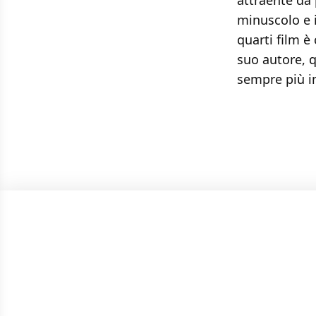
attraente da 
minuscolo e i
quarti film è
suo autore, 
sempre più i