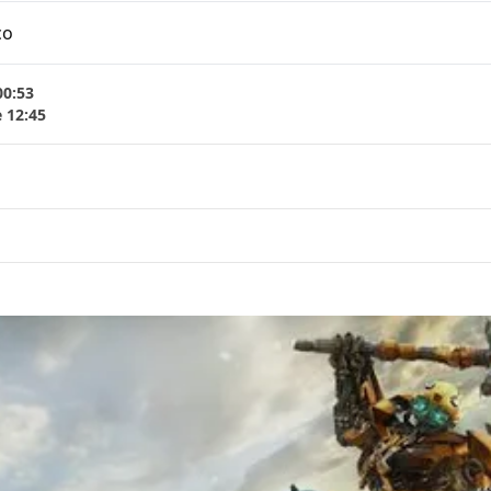
co
00:53
e 12:45