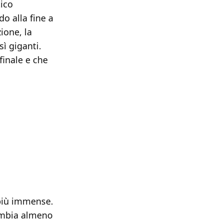
tico
o alla fine a
ione, la
ì giganti.
finale e che
 più immense.
ambia almeno