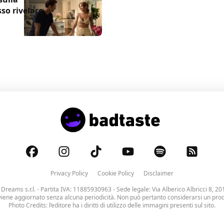
sso rivelare
Privacy Policy
Cookie Policy
Disclaimer
 Dreams s.r.l.
- Partita IVA: 11885930963 - Sede legale: Via Alberico Albricci 8, 20
viene aggiornato senza alcuna periodicità. Non può pertanto considerarsi un prodo
Photo Credits: l’editore ha i diritti di utilizzo delle immagini presenti sul sito.