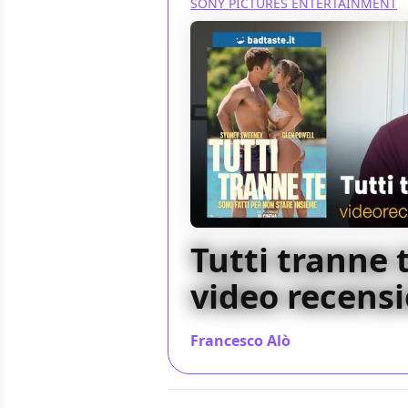
SONY PICTURES ENTERTAINMENT
Tutti tranne t
video recens
Francesco Alò
/ 26 gen 2024