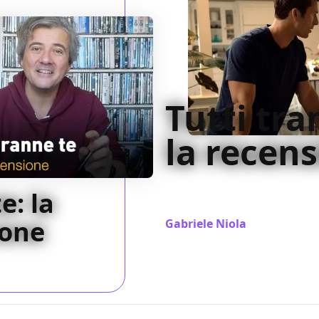
Tutti tra
la recen
La decisione di non fare di 
e: la
scrittura ma una di corpi che
ione
Gabriele Niola
/ 24 gen 2024