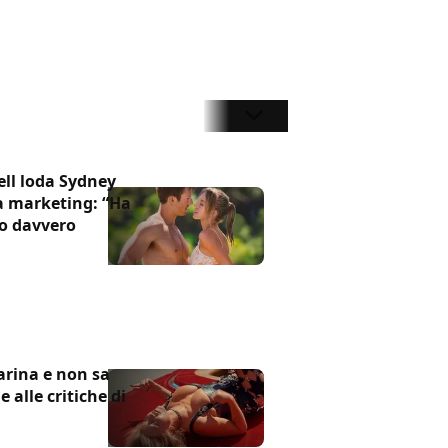
ell loda Sydney
 marketing: “Ha
o davvero
rina e non sa
e alle critiche di