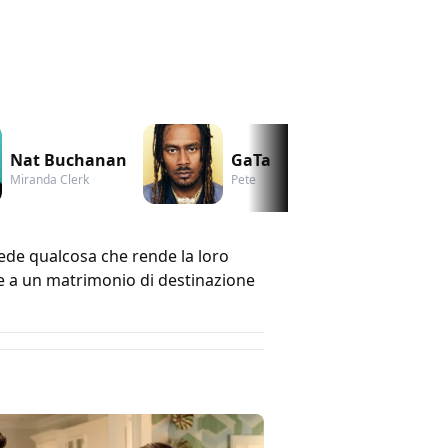
Nat Buchanan
GaTa
Alexandr
Miranda Clerk
Pete
Claudia
de qualcosa che rende la loro
me a un matrimonio di destinazione