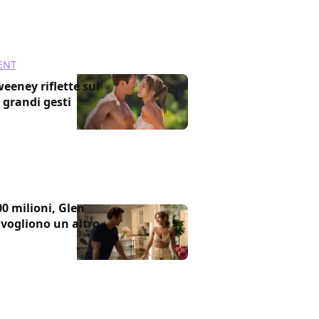
ENT
eeney riflette sul
 grandi gesti
00 milioni, Glen
vogliono un altro