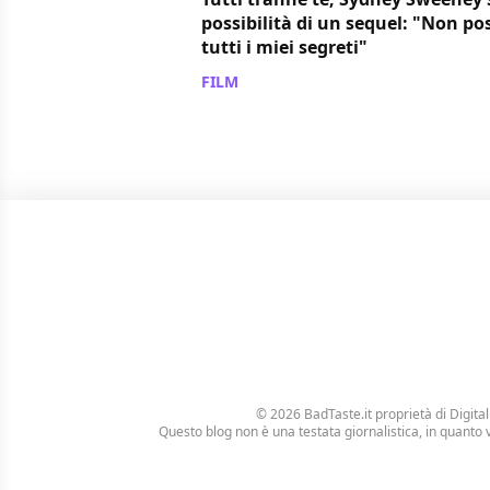
possibilità di un sequel: "Non po
tutti i miei segreti"
FILM
/ 25 feb 2024
© 2026 BadTaste.it proprietà di
Digital
Questo blog non è una testata giornalistica, in quanto 