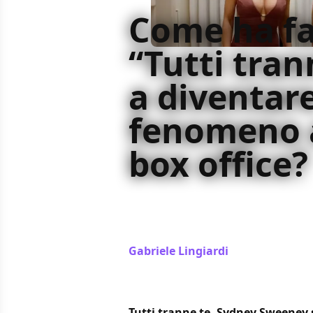
Come ha fa
“Tutti tran
a diventar
fenomeno 
box office?
Tutti tranne te ha fatto rinascere
Il film è diventato un caso di studi
posizionamento
Gabriele Lingiardi
/ 10 mar 2024
Tutti tranne te, Sydney Sweeney 