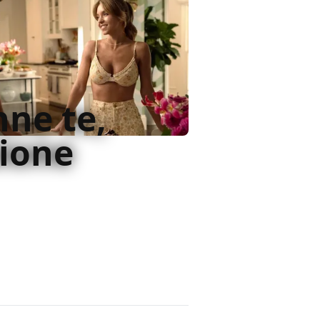
nne te,
sione
Tutti tranne te una commedia di
 si cercano si scontra con il cast