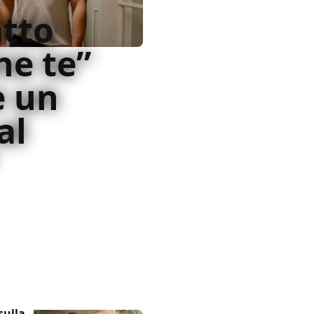
tto
ne te”
e un
al
 la commedia romantica?
o di marketing e
sulla