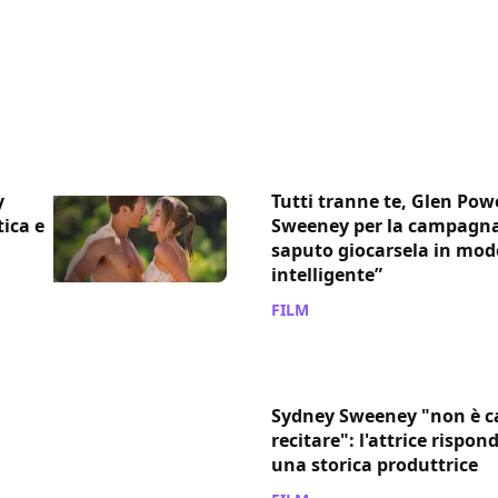
y
Tutti tranne te, Glen Pow
ica e
Sweeney per la campagna
saputo giocarsela in mod
intelligente”
FILM
/ 24 apr 2024
Sydney Sweeney "non è ca
recitare": l'attrice rispond
una storica produttrice