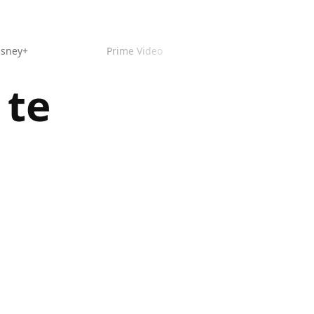
isney+
Prime Video
 te