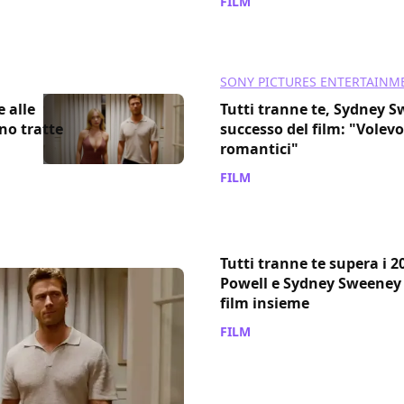
FILM
/ 18 apr 2024
SONY PICTURES ENTERTAINM
e alle
Tutti tranne te, Sydney Sw
ono tratte
successo del film: "Volevo
romantici"
FILM
/ 15 mar 2024
Tutti tranne te supera i 2
Powell e Sydney Sweeney 
film insieme
FILM
/ 26 feb 2024