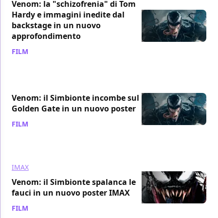
Venom: la "schizofrenia" di Tom
Hardy e immagini inedite dal
backstage in un nuovo
approfondimento
FILM
/ 19 set 2018
Venom: il Simbionte incombe sul
Golden Gate in un nuovo poster
FILM
/ 18 set 2018
IMAX
Venom: il Simbionte spalanca le
fauci in un nuovo poster IMAX
FILM
/ 15 set 2018