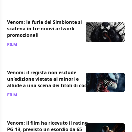
Venom: la furia del Simbionte si
scatena in tre nuovi artwork
promozionali
FILM
/ 15 set 2018
Venom: il regista non esclude
un'edizione vietata ai minori e
allude a una scena dei titoli di coda
FILM
/ 14 set 2018
Venom: il film ha ricevuto il rating
PG-13, previsto un esordio da 65