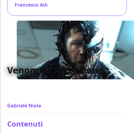
Francesco Alò
/ 04 ott 2018
Venom, la recensione
Pensato con il manuale delle seneggiature dei
cinecomic in mano, Venom manca di personalità e
non sa dove prenderne una
Gabriele Niola
/ 03 ott 2018
Contenuti