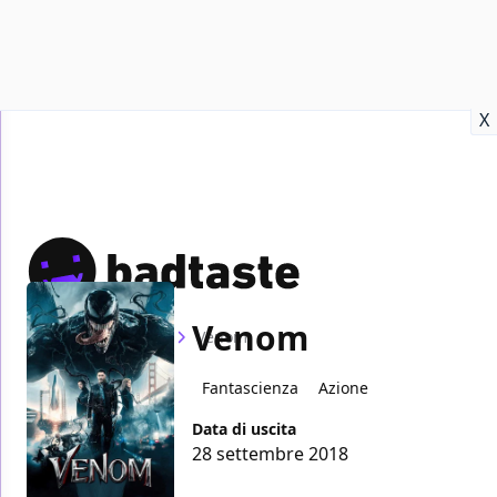
Recensioni
Format video
Marvel
Netflix
Disney+
Prime
X
Venom
Home
Film
Venom
Fantascienza
Azione
Data di uscita
28 settembre 2018