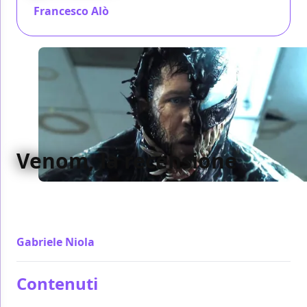
Francesco Alò
/ 04 ott 2018
Venom, la recensione
Pensato con il manuale delle seneggiature dei
cinecomic in mano, Venom manca di personalità e
non sa dove prenderne una
Gabriele Niola
/ 03 ott 2018
Contenuti