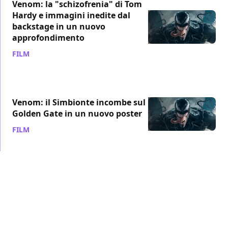
Venom: la "schizofrenia" di Tom
Hardy e immagini inedite dal
backstage in un nuovo
approfondimento
FILM
/ 19 set 2018
Venom: il Simbionte incombe sul
Golden Gate in un nuovo poster
FILM
/ 18 set 2018
IMAX
Venom: il Simbionte spalanca le
fauci in un nuovo poster IMAX
FILM
/ 15 set 2018