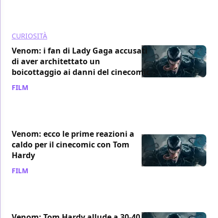
CURIOSITÀ
Venom: i fan di Lady Gaga accusati
di aver architettato un
boicottaggio ai danni del cinecomic
FILM
/ 03 ott 2018
Venom: ecco le prime reazioni a
caldo per il cinecomic con Tom
Hardy
FILM
/ 02 ott 2018
Venom: Tom Hardy allude a 30-40