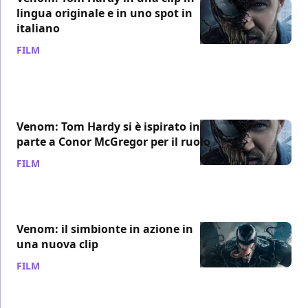
lingua originale e in uno spot in
italiano
FILM
/ 27 set 2018
Venom: Tom Hardy si è ispirato in
parte a Conor McGregor per il ruolo
FILM
/ 27 set 2018
Venom: il simbionte in azione in
una nuova clip
FILM
/ 27 set 2018