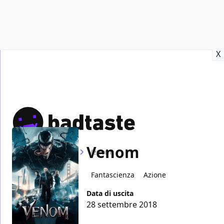
Recensioni
Format video
Marvel
Netflix
Disney+
Prime
X
Venom
Home
Film
Venom
Fantascienza
Azione
Data di uscita
28 settembre 2018