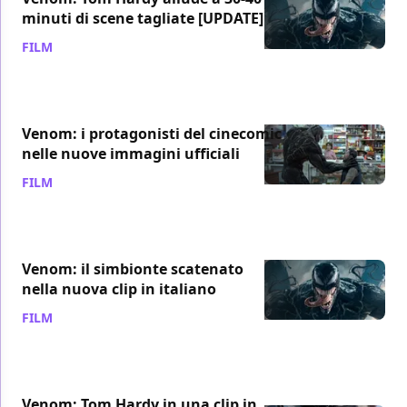
minuti di scene tagliate [UPDATE]
FILM
/ 01 ott 2018
Venom: i protagonisti del cinecomic
nelle nuove immagini ufficiali
FILM
/ 29 set 2018
Venom: il simbionte scatenato
nella nuova clip in italiano
FILM
/ 28 set 2018
Venom: Tom Hardy in una clip in