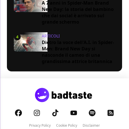
A 7 anni in Spider-Man Brand
New Day: la storia del bambino
che dai social è arrivato sul
grande schermo
ARTICOLI
4
Dietro la voce dell'A.I. in Spider-
Man: Brand New Day si
nasconde il cameo di una
grandissima attrice britannica
Privacy Policy
Cookie Policy
Disclaimer