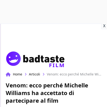
Recensioni
Format video
Marvel
Netflix
Disney+
Prime
X
FILM
Home
Articoli
Venom: ecco perché Michelle Williams ha accettato di partecipare al film
Venom: ecco perché Michelle
Williams ha accettato di
partecipare al film