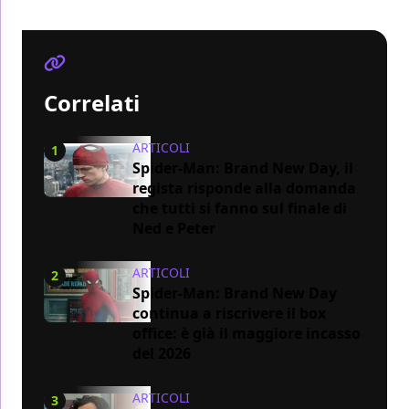
Correlati
ARTICOLI
1
Spider-Man: Brand New Day, il
regista risponde alla domanda
che tutti si fanno sul finale di
Ned e Peter
ARTICOLI
2
Spider-Man: Brand New Day
continua a riscrivere il box
office: è già il maggiore incasso
del 2026
ARTICOLI
3