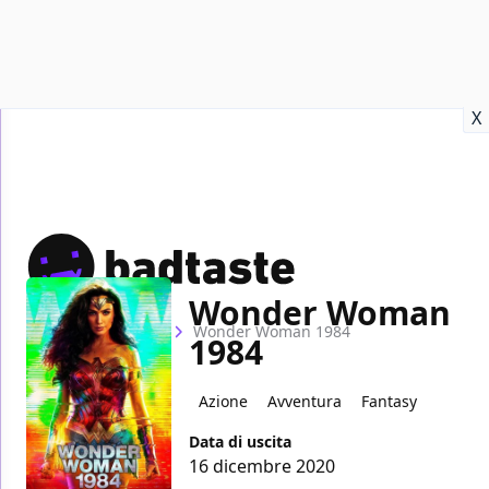
Recensioni
Format video
Marvel
Netflix
Disney+
Prime
X
Wonder Woman
Home
Film
Wonder Woman 1984
1984
Azione
Avventura
Fantasy
Data di uscita
16 dicembre 2020