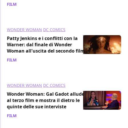
FILM
/ 23 dic 2020
WONDER WOMAN
DC COMICS
Patty Jenkins e i conflitti con la
Warner: dal finale di Wonder
Woman all'uscita del secondo film
FILM
/ 22 dic 2020
WONDER WOMAN
DC COMICS
Wonder Woman: Gal Gadot allude
al terzo film e mostra il dietro le
quinte delle sue interviste
FILM
/ 21 dic 2020