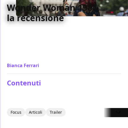
Wonder Woman 1984,
la recensione
Se davvero siamo nell’epoca della post-Verità,
Wonder Woman 1984 non è in grado di parlare in
modo significativo del suo tempo come altri
cinecomic hanno mostrato di saper fare negli ultimi
anni.
Bianca Ferrari
/ 10 feb 2021
Contenuti
Focus
Articoli
Trailer