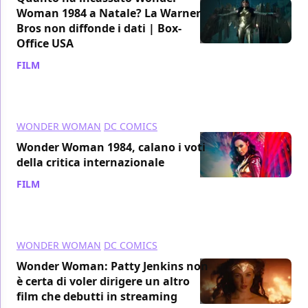
Woman 1984 a Natale? La Warner
Bros non diffonde i dati | Box-
Office USA
FILM
/ 26 dic 2020
WONDER WOMAN
DC COMICS
Wonder Woman 1984, calano i voti
della critica internazionale
FILM
/ 26 dic 2020
WONDER WOMAN
DC COMICS
Wonder Woman: Patty Jenkins non
è certa di voler dirigere un altro
film che debutti in streaming