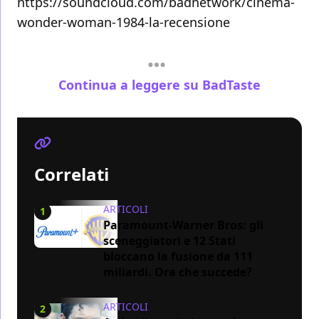
https://soundcloud.com/badnetwork/cinema-
wonder-woman-1984-la-recensione
Continua a leggere su BadTaste
Correlati
ARTICOLI
1
Paramount-Warner Bros: gli
sceneggiatori e 12 Stati
bloccano la fusione da 111
miliardi. Ora che succede?
ARTICOLI
2