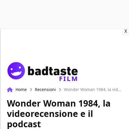
Recensioni
Format video
Marvel
Netflix
Disney+
Prime
X
FILM
Home
Recensioni
Wonder Woman 1984, la videorecensione e il podcast
Wonder Woman 1984, la
videorecensione e il
podcast