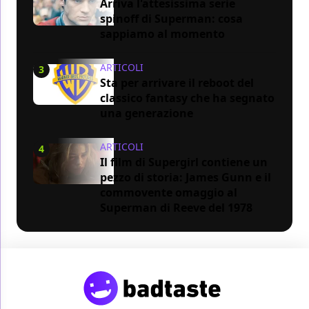
Arriva l'attesissima serie
spinoff di Superman: cosa
sappiamo al momento
ARTICOLI
3
Sta per arrivare il reboot del
classico fantasy che ha segnato
una generazione
ARTICOLI
4
Il film di Supergirl contiene un
pezzo di storia: James Gunn e il
commovente omaggio al
Superman di Reeve del 1978