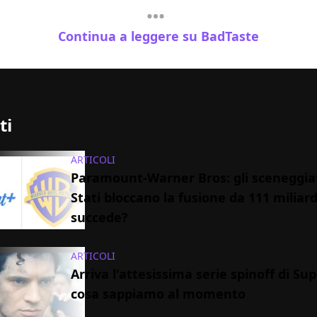
Continua a leggere su BadTaste
ti
ARTICOLI
Paramount-Warner Bros: gli sceneggiat
Stati bloccano la fusione da 111 miliard
succede?
ARTICOLI
Arriva l'attesissima serie spinoff di S
cosa sappiamo al momento