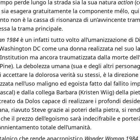
empo perde lungo la strada sia la sua natura
action
(c
 sia esagera gratuitamente la componente mélo, qui 
anto non è la cassa di risonanza di un’avvincente tram
ssa la trama principale.
n 1984
è un infatti tutto volto all’umanizzazione di D
 Washington DC come una donna realizzata nel suo la
Institution ma ancora traumatizzata dalla morte del
 Pine). La debolezza umana (sua e degli altri personag
i accettare la dolorosa verità su stessi, è la direzione
izzata nell’uso maligno ed egoista fatto dal fallito im
scal) e dalla collega Barbara (Kristen Wiig) della piet
creato da Dolos capace di realizzare i profondi deside
na, riavuto Steve grazie ai poteri della pietra, si ren
che il prezzo dell’egoismo sarà indecifrabile e porter
’annientamento totale dell’umanità.
stalgico che rende anacronistico
Wonder Woman 1984