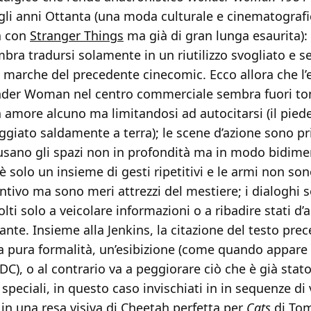
 gli anni Ottanta (una moda culturale e cinematograf
tà con
Stranger Things
ma già di gran lunga esaurita): 
bra tradursi solamente in un riutilizzo svogliato e s
i marche del precedente cinecomic. Ecco allora che l’
der Woman nel centro commerciale sembra fuori ton
 amore alcuno ma limitandosi ad autocitarsi (il piede
iato saldamente a terra); le scene d’azione sono pri
sano gli spazi non in profondità ma in modo bidime
 è solo un insieme di gesti ripetitivi e le armi non so
tivo ma sono meri attrezzi del mestiere; i dialoghi s
olti solo a veicolare informazioni o a ribadire stati d’
te. Insieme alla Jenkins, la citazione del testo pre
a pura formalità, un’esibizione (come quando appa
 DC), o al contrario va a peggiorare ciò che è già stat
i speciali, in questo caso invischiati in in sequenze di
in una resa visiva di Cheetah perfetta per
Cats
di Tom