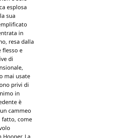
ica esplosa
la sua
emplificato
entrata in
o, resa dalla
 flesso e
ve di
nsionale,
no mai usate
ono privi di
animo in
cedente è
re un cammeo
o fatto, come
 volo
 Hooper. La