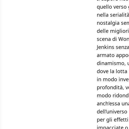
quello verso
nella seriali
nostalgia sem
delle miglior
scena di Won
Jenkins senza
armato appogg
dinamismo, u
dove la lotta
in modo inven
profondità, v
modo ridondan
anch’essa un
dell’universo
per gli effett
impacciate o 