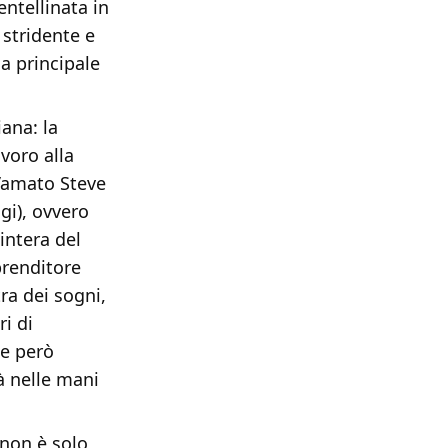
entellinata in
stridente e
a principale
iana: la
voro alla
l’amato Steve
gi), ovvero
 intera del
prenditore
ra dei sogni,
ri di
de però
à nelle mani
non è solo