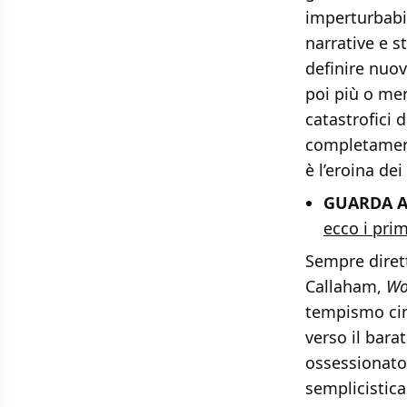
imperturbabil
narrative e s
definire nuov
poi più o men
catastrofici 
completamen
è l’eroina dei
GUARDA A
ecco i prim
Sempre dirett
Callaham,
Wo
tempismo cin
verso il bara
ossessionato 
semplicistica 