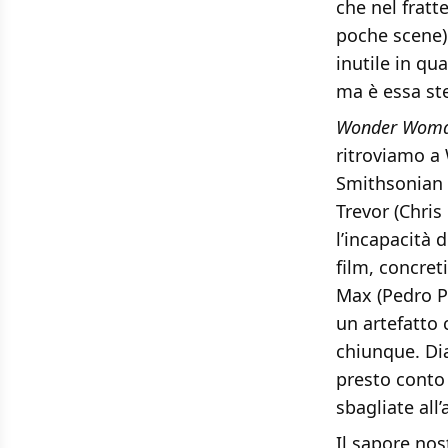
che nel fratt
poche scene)
inutile in qu
ma è essa ste
Wonder Woma
ritroviamo a
Smithsonian 
Trevor (Chris
l’incapacità d
film, concret
Max (Pedro Pa
un artefatto 
chiunque. Dia
presto conto 
sbagliate all
Il sapore no