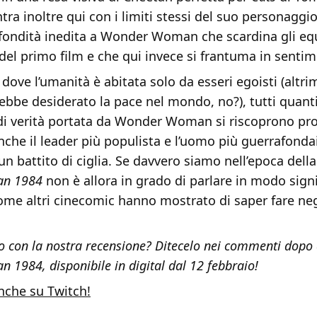
tra inoltre qui con i limiti stessi del suo personagg
fondità inedita a Wonder Woman che scardina gli equ
del primo film e che qui invece si frantuma in senti
ove l’umanità è abitata solo da esseri egoisti (altri
ebbe desiderato la pace nel mondo, no?), tutti quant
 di verità portata da Wonder Woman si riscoprono p
nche il leader più populista e l’uomo più guerrafond
un battito di ciglia. Se davvero siamo nell’epoca della
an 1984
non è allora in grado di parlare in modo signi
me altri cinecomic hanno mostrato di saper fare negl
do con la nostra recensione? Ditecelo nei commenti dopo 
1984, disponibile in digital dal 12 febbraio!
nche su Twitch!