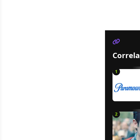
Correla
1
2