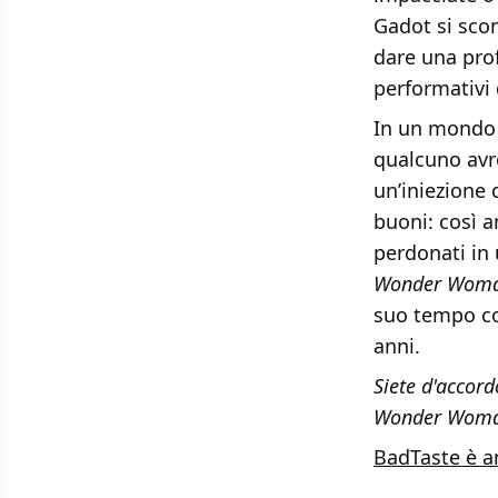
Gadot si scon
dare una pro
performativi 
In un mondo d
qualcuno avr
un’iniezione
buoni: così a
perdonati in 
Wonder Wom
suo tempo co
anni.
Siete d'accor
Wonder Woman 
BadTaste è a