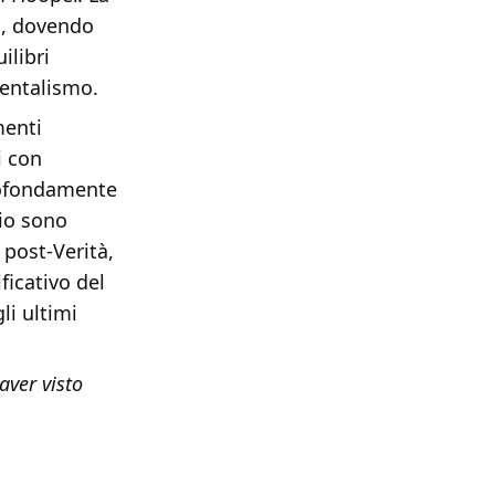
io, dovendo
ilibri
mentalismo.
menti
i con
rofondamente
aio sono
 post-Verità,
ficativo del
i ultimi
aver visto