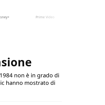
isney+
Prime Video
nsione
1984 non è in grado di
mic hanno mostrato di