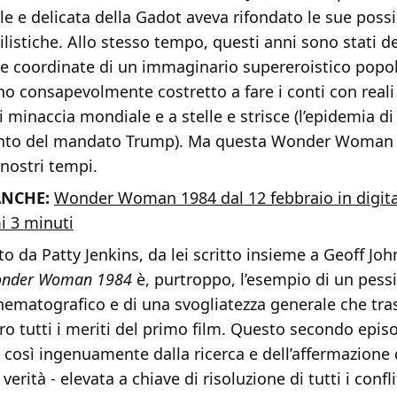
e e delicata della Gadot aveva rifondato le sue possi
tilistiche. Allo stesso tempo, questi anni sono stati de
e coordinate di un immaginario supereroistico popola
o consapevolmente costretto a fare i conti con reali
di minaccia mondiale e a stelle e strisce (l’epidemia di 
to del mandato Trump). Ma questa Wonder Woman 
 nostri tempi.
NCHE:
Wonder Woman 1984 dal 12 febbraio in digitale
i 3 minuti
o da Patty Jenkins, da lei scritto insieme a Geoff Joh
nder Woman 1984
è, purtroppo, l’esempio di un pes
ematografico e di una svogliatezza generale che tra
tro tutti i meriti del primo film. Questo secondo episod
così ingenuamente dalla ricerca e dell’affermazione 
verità - elevata a chiave di risoluzione di tutti i confl