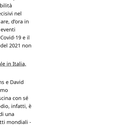
bilità
cisivi nel
re, d’ora in
 eventi
Covid-19 e il
del 2021 non
 in Italia,
ns e David
simo
scina con sé
io, infatti, è
di una
itti mondiali -