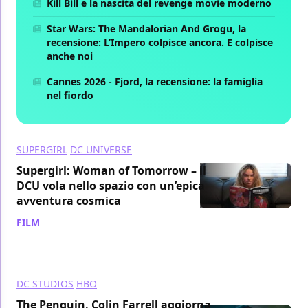
Kill Bill e la nascita del revenge movie moderno
Star Wars: The Mandalorian And Grogu, la
recensione: L’Impero colpisce ancora. E colpisce
anche noi
Cannes 2026 - Fjord, la recensione: la famiglia
nel fiordo
SUPERGIRL
DC UNIVERSE
Supergirl: Woman of Tomorrow – il
DCU vola nello spazio con un’epica
avventura cosmica
FILM
/ 16 dic 2025
DC STUDIOS
HBO
The Penguin, Colin Farrell aggiorna