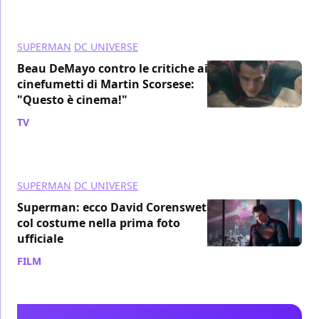
SUPERMAN
DC UNIVERSE
Beau DeMayo contro le critiche ai
cinefumetti di Martin Scorsese:
"Questo è cinema!"
TV
/ 30 mag 2024
SUPERMAN
DC UNIVERSE
Superman: ecco David Corenswet
col costume nella prima foto
ufficiale
FILM
/ 06 mag 2024