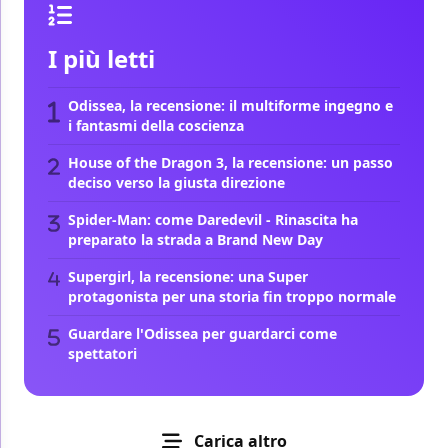
I più letti
Odissea, la recensione: il multiforme ingegno e
i fantasmi della coscienza
House of the Dragon 3, la recensione: un passo
deciso verso la giusta direzione
Spider-Man: come Daredevil - Rinascita ha
preparato la strada a Brand New Day
Supergirl, la recensione: una Super
protagonista per una storia fin troppo normale
Guardare l'Odissea per guardarci come
spettatori
Carica altro