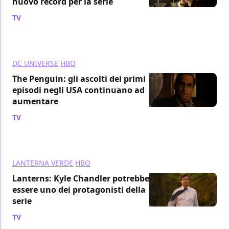
nuovo record per la serie
TV
/ 15 ott 2024
DC UNIVERSE
HBO
The Penguin: gli ascolti dei primi
episodi negli USA continuano ad
aumentare
TV
/ 01 ott 2024
LANTERNA VERDE
HBO
Lanterns: Kyle Chandler potrebbe
essere uno dei protagonisti della
serie
TV
/ 23 set 2024