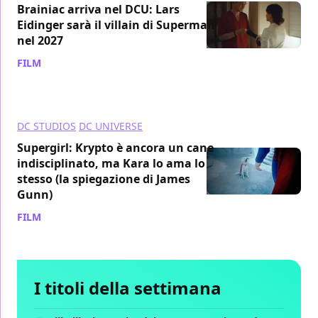
Brainiac arriva nel DCU: Lars
Eidinger sarà il villain di Superman
nel 2027
FILM
/ 22 dic 2025
DC STUDIOS
DC UNIVERSE
Supergirl: Krypto è ancora un cane
indisciplinato, ma Kara lo ama lo
stesso (la spiegazione di James
Gunn)
FILM
/ 19 dic 2025
I titoli della settimana