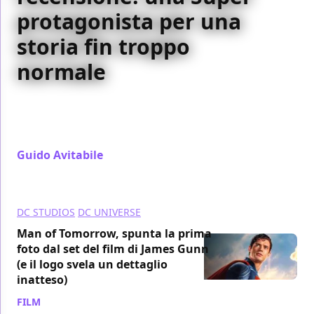
protagonista per una
storia fin troppo
normale
Milly Alcock è il punto di forza supremo di Supergirl,
mentre la sceneggiatura purtroppo non riesce a
brillare allo stesso modo
Guido Avitabile
/ 26 giu
DC STUDIOS
DC UNIVERSE
Man of Tomorrow, spunta la prima
foto dal set del film di James Gunn
(e il logo svela un dettaglio
inatteso)
FILM
/ 22 apr