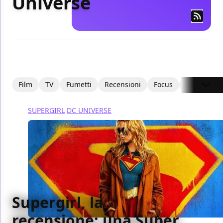
Universe
Film
TV
Fumetti
Recensioni
Focus
Articoli
SUPERGIRL
DC UNIVERSE
Supergirl, la
recensione: una Super