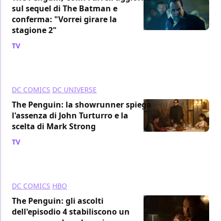
sul sequel di The Batman e
conferma: "Vorrei girare la
stagione 2"
TV
/ 11 nov 2024
DC COMICS
DC UNIVERSE
The Penguin: la showrunner spiega
l'assenza di John Turturro e la
scelta di Mark Strong
TV
/ 17 ott 2024
DC COMICS
HBO
The Penguin: gli ascolti
dell'episodio 4 stabiliscono un