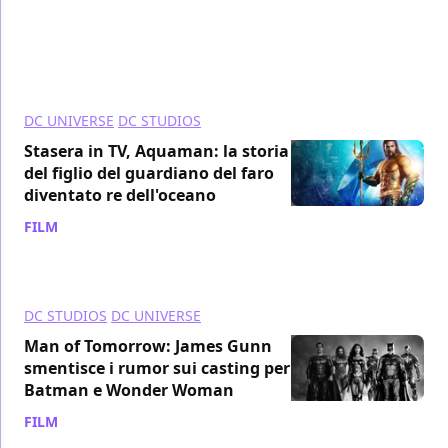
DC UNIVERSE
DC STUDIOS
Stasera in TV, Aquaman: la storia
del figlio del guardiano del faro
diventato re dell'oceano
FILM
/ 13 mar
DC STUDIOS
DC UNIVERSE
Man of Tomorrow: James Gunn
smentisce i rumor sui casting per
Batman e Wonder Woman
FILM
/ 23 gen