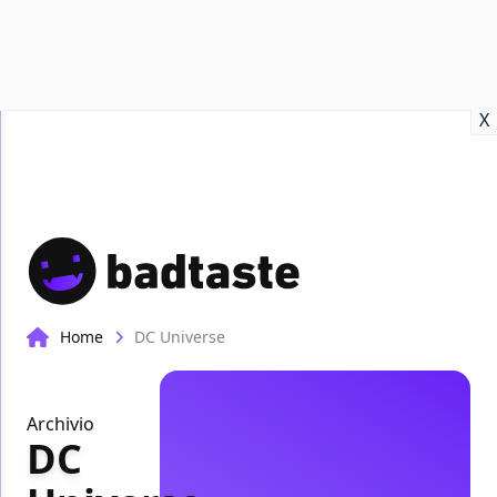
Recensioni
Format video
Marvel
Netflix
Disney+
Prime
X
Home
DC Universe
Archivio
DC