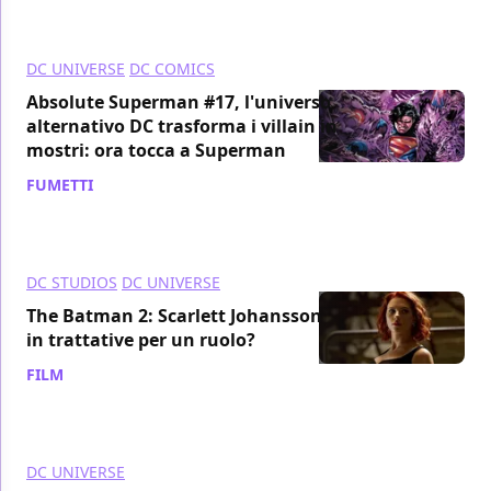
DC UNIVERSE
DC COMICS
Absolute Superman #17, l'universo
alternativo DC trasforma i villain in
mostri: ora tocca a Superman
FUMETTI
/ 25 dic 2025
DC STUDIOS
DC UNIVERSE
The Batman 2: Scarlett Johansson
in trattative per un ruolo?
FILM
/ 24 dic 2025
DC UNIVERSE