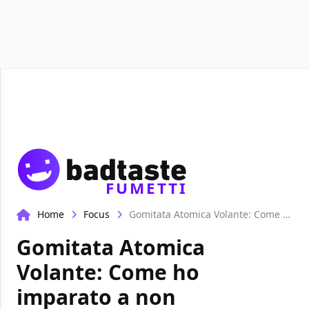
Recensioni
Format video
Marvel
Netflix
Disney+
FUMETTI
Home
Focus
Gomitata Atomica Volante: Come ho imparato a non preoccuparmi e ad amare Gerard Way
Gomitata Atomica
Volante: Come ho
imparato a non