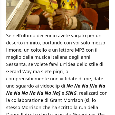
Se nell’ultimo decennio avete vagato per un
deserto infinito, portando con voi solo mezzo
limone, un coltello e un lettore MP3 con il
meglio della musica italiana degli anni
Sessanta, se volete farvi un’idea dello stile di
Gerard Way ma siete pigri, o
comprensibilmente non vi fidate di me, date
uno sguardo ai videoclip di
Na Na Na [Na Na
Na Na Na Na Na Na Na]
e
SING
, realizzati con
la collaborazione di Grant Morrison (sì, lo
stesso Morrison che ha scritto la run della
Doom Patrol e che ha ispirato Gerard per
The