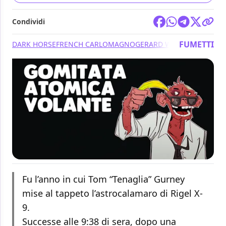
Condividi
FUMETTI
DARK HORSE
FRENCH CARLOMAGNO
GERARD WAY
JACOPO PALI
Fu l’anno in cui Tom “Tenaglia” Gurney
mise al tappeto l’astrocalamaro di Rigel X-
9.
Successe alle 9:38 di sera, dopo una