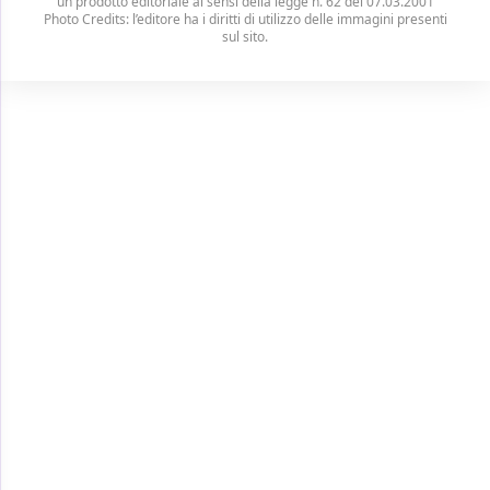
un prodotto editoriale ai sensi della legge n. 62 del 07.03.2001
Photo Credits: l’editore ha i diritti di utilizzo delle immagini presenti
sul sito.