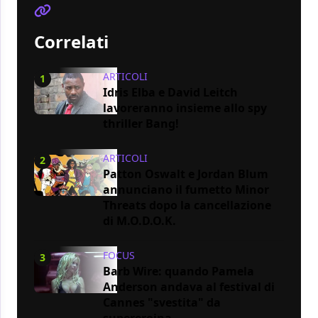
Correlati
ARTICOLI
1
Idris Elba e David Leitch
lavoreranno insieme allo spy
thriller Bang!
ARTICOLI
2
Patton Oswalt e Jordan Blum
annunciano il fumetto Minor
Threats dopo la cancellazione
di M.O.D.O.K.
FOCUS
3
Barb Wire: quando Pamela
Anderson andava al festival di
Cannes "svestita" da
supereroina