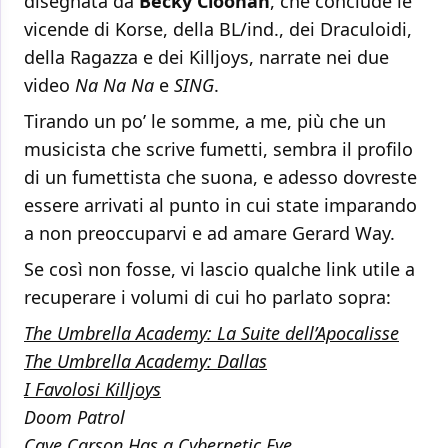
disegnata da
Becky Cloonan
, che conclude le
vicende di Korse, della BL/ind., dei Draculoidi,
della Ragazza e dei Killjoys, narrate nei due
video
Na Na Na
e
SING
.
Tirando un po’ le somme, a me, più che un
musicista che scrive fumetti, sembra il profilo
di un fumettista che suona, e adesso dovreste
essere arrivati al punto in cui state imparando
a non preoccuparvi e ad amare Gerard Way.
Se così non fosse, vi lascio qualche link utile a
recuperare i volumi di cui ho parlato sopra:
The Umbrella Academy: La Suite dell’Apocalisse
The Umbrella Academy: Dallas
I Favolosi Killjoys
Doom Patrol
Cave Carson Has a Cybernetic Eye