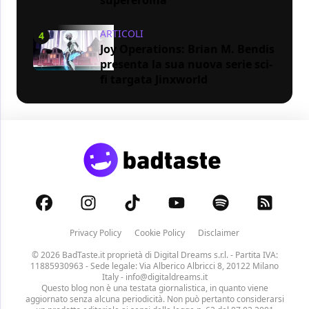
ARTICOLI
4
Joy Operations: Brian M. Bendis
presenta la sua nuova serie sci-
fi targata Jinxworld
Privacy Policy
Cookie Policy
Disclaimer
© 2026 BadTaste.it proprietà di
Digital Dreams s.r.l.
- Partita IVA:
11885930963 - Sede legale: Via Alberico Albricci 8, 20122 Milano
Italy -
info@digitaldreams.it
Questo blog non è una testata giornalistica, in quanto viene
aggiornato senza alcuna periodicità. Non può pertanto considerarsi