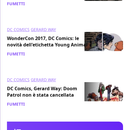
FUMETTI
/ 04 mag 2017
DC COMICS
GERARD WAY
WonderCon 2017, DC Comics: le
novità dell'etichetta Young Animal
FUMETTI
/ 04 apr 2017
DC COMICS
GERARD WAY
DC Comics, Gerard Way: Doom
Patrol non è stata cancellata
FUMETTI
/ 30 mar 2017