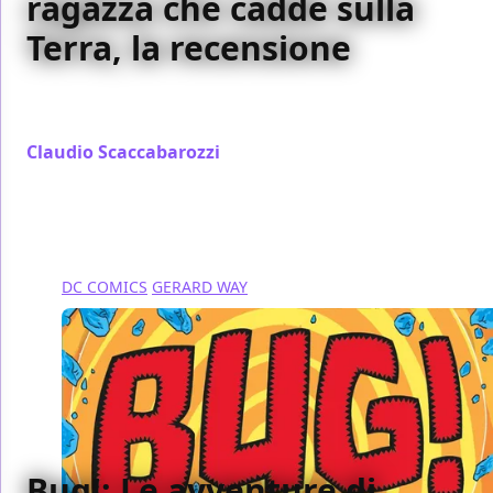
ragazza che cadde sulla
Terra, la recensione
Abbiamo recensito per voi il primo volume di Shade,
la Ragazza Cangiante, di Castellucci e Zarcone
Claudio Scaccabarozzi
/ 06 mag 2018
DC COMICS
GERARD WAY
Bug!: Le avventure di