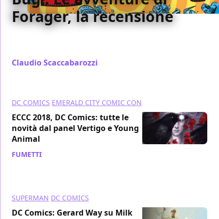
Forager, la recensione
Abbiamo recensito per voi Bug!: Le avventure di
Forager, di Lee, Mike e Laura Allred
Claudio Scaccabarozzi
/ 16 apr 2018
DC COMICS
EMERALD CITY COMIC CON
ECCC 2018, DC Comics: tutte le
novità dal panel Vertigo e Young
Animal
FUMETTI
/ 05 mar 2018
SUPERMAN
DC COMICS
DC Comics: Gerard Way su Milk