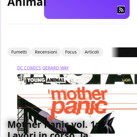
Animal
Fumetti
Recensioni
Focus
Articoli
DC COMICS
GERARD WAY
Mother Panic vol. 1:
Lavori in corso, la