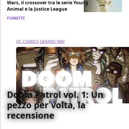
Wars, il crossover tra le serie Young
Animal e la Justice League
FUMETTI
/ 08 feb 2018
DC COMICS
GERARD WAY
Doom Patrol vol. 1: Un
pezzo per volta, la
recensione
Abbiamo recensito per voi il primo volume di Doom