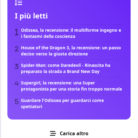
I più letti
Odissea, la recensione: il multiforme ingegno e
i fantasmi della coscienza
House of the Dragon 3, la recensione: un passo
deciso verso la giusta direzione
Spider-Man: come Daredevil - Rinascita ha
preparato la strada a Brand New Day
Supergirl, la recensione: una Super
protagonista per una storia fin troppo normale
Guardare l'Odissea per guardarci come
spettatori
Carica altro