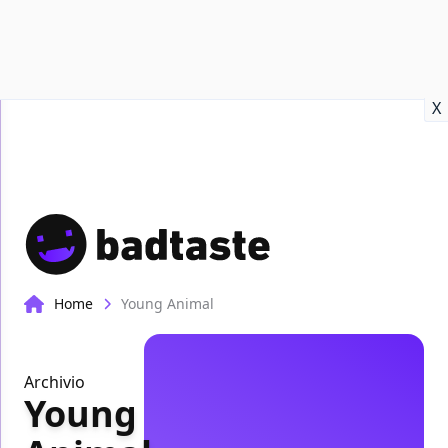
Recensioni
Format video
Marvel
Netflix
Disney+
Prime
X
Home
Young Animal
Archivio
Young