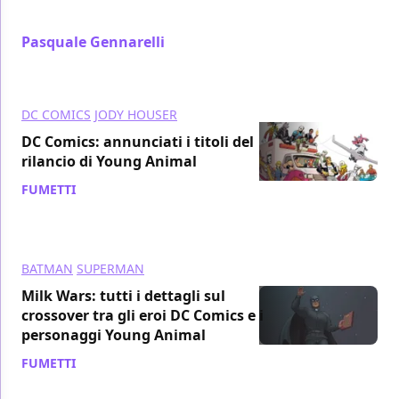
Patrol, serie di Gerard Way e Nick Derington
Pasquale Gennarelli
/ 31 dic 2017
DC COMICS
JODY HOUSER
DC Comics: annunciati i titoli del
rilancio di Young Animal
FUMETTI
/ 17 dic 2017
BATMAN
SUPERMAN
Milk Wars: tutti i dettagli sul
crossover tra gli eroi DC Comics e i
personaggi Young Animal
FUMETTI
/ 30 nov 2017