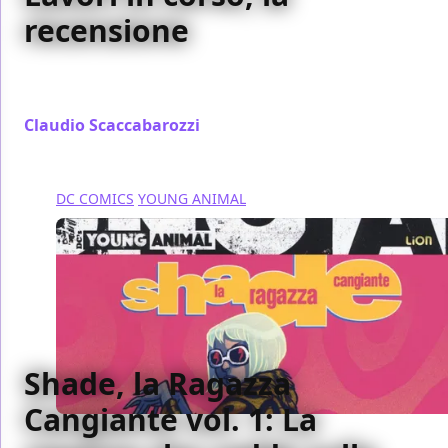
recensione
Abbiamo recensito per voi il primo volume di Mother
Panic, intitolato Lavori in corso
Claudio Scaccabarozzi
/ 08 giu 2018
DC COMICS
YOUNG ANIMAL
Shade, la Ragazza
Cangiante vol. 1: La