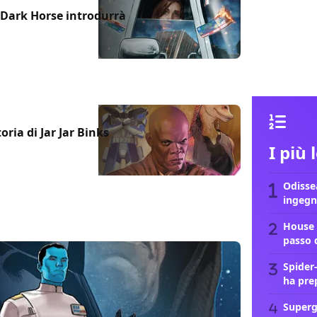
a Dark Horse introdurrà
oria di Jar Jar Binks
I più 
Odissea
ingegn
House 
passo 
Spider
ha pre
Supergi