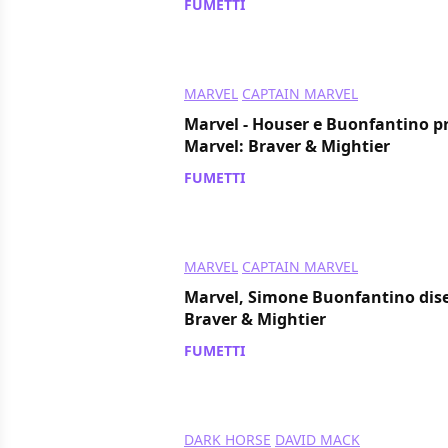
FUMETTI
/ 13 mar 2019
MARVEL
CAPTAIN MARVEL
Marvel - Houser e Buonfantino p
Marvel: Braver & Mightier
FUMETTI
/ 04 mar 2019
MARVEL
CAPTAIN MARVEL
Marvel, Simone Buonfantino dis
Braver & Mightier
FUMETTI
/ 27 feb 2019
DARK HORSE
DAVID MACK