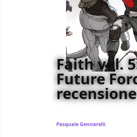
Faith vol. 5
Future Forc
recensione
Abbiamo recensito per voi il quinto
Segovia e Barry Kitson
Pasquale Gennarelli
/ 03 nov 2018