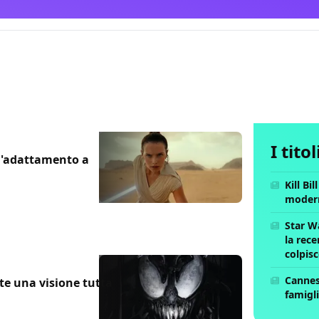
I tito
 l'adattamento a
Kill Bi
moder
Star W
la rece
colpis
Cannes 
e una visione tutta
famigli