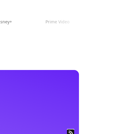
isney+
Prime Video