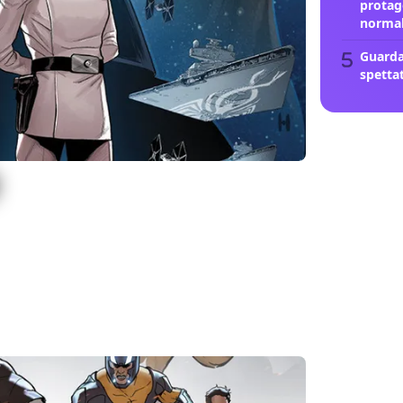
protag
norma
Guarda
spetta
 che raccoglie la miniserie Marvel di Star