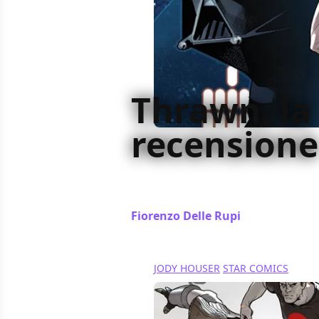
Thrawn, la
recensione
Abbiamo recensito per voi il volume
Wars dedicata a Thrawn
Fiorenzo Delle Rupi
/ 12 nov 2018
JODY HOUSER
STAR COMICS