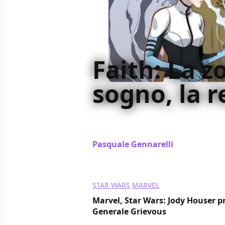
Faith: La z
sogno, la 
Faith: La zona de sogno tradisce in
serie Valiant degli ultimi anni
Pasquale Gennarelli
/ 18 ago 2019
STAR WARS
MARVEL
Marvel, Star Wars: Jody Houser pr
Generale Grievous