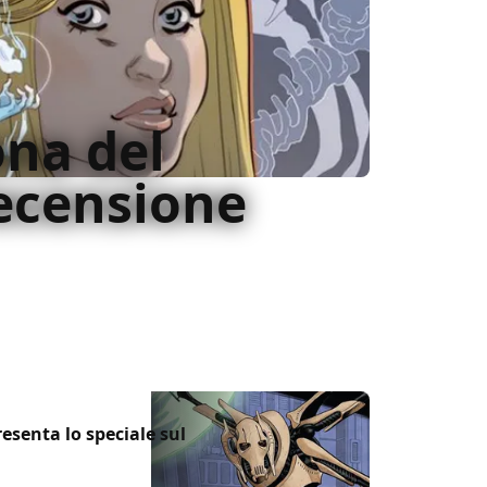
ona del
recensione
 parte le premesse di una delle migliori
esenta lo speciale sul