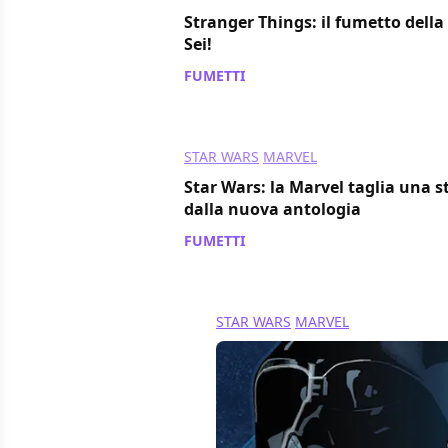
Stranger Things: il fumetto dell
Sei!
FUMETTI
/ 21 feb 2019
STAR WARS
MARVEL
Star Wars: la Marvel taglia una st
dalla nuova antologia
FUMETTI
/ 19 nov 2018
STAR WARS
MARVEL