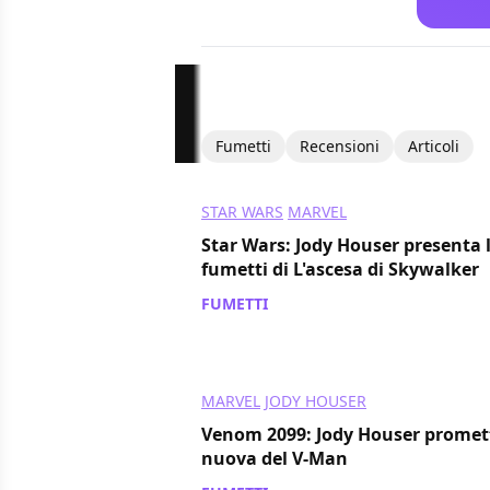
Fumetti
Recensioni
Articoli
STAR WARS
MARVEL
Star Wars: Jody Houser presenta
fumetti di L'ascesa di Skywalker
FUMETTI
/ 28 feb 2020
MARVEL
JODY HOUSER
Venom 2099: Jody Houser promett
nuova del V-Man