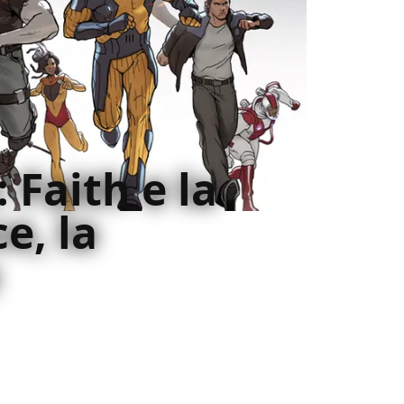
: Faith e la
e, la
 volume di Faith, di Jody Houser, Sephen