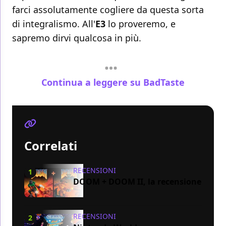
farci assolutamente cogliere da questa sorta
di integralismo. All'
E3
lo proveremo, e
sapremo dirvi qualcosa in più.
Continua a leggere su BadTaste
Correlati
RECENSIONI
1
DOOM + DOOM II, la recensione
RECENSIONI
2