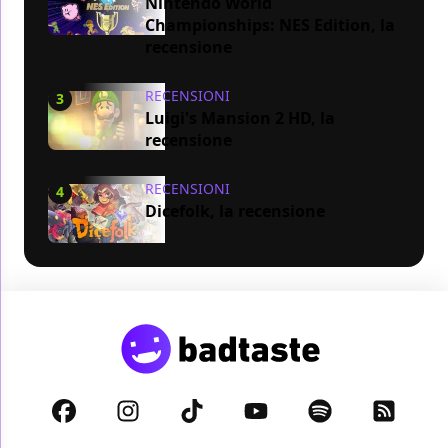
Nintendo World
Championships: NES Edition, la
recensione
RECENSIONI
3
Luigi's Mansion 2 HD, la
recensione
RECENSIONI
4
Dicefolk, la recensione