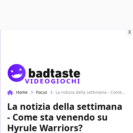
Recensioni
Format video
Marvel
Netflix
Disney+
Prime
X
VIDEOGIOCHI
Home
Focus
La notizia della settimana - Come sta venendo su Hyrule Warriors?
La notizia della settimana
- Come sta venendo su
Hyrule Warriors?