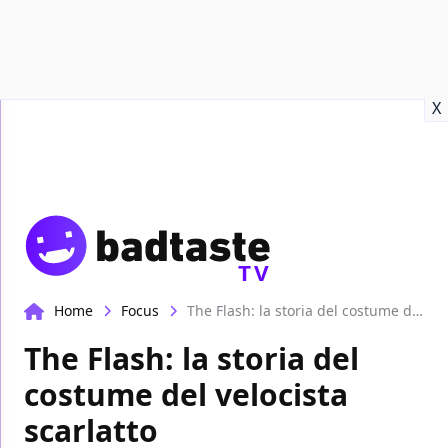
Recensioni
Format video
Marvel
Netflix
Disney+
Prime
X
TV
Home
Focus
The Flash: la storia del costume del velocista scarlatto
The Flash: la storia del
costume del velocista
scarlatto