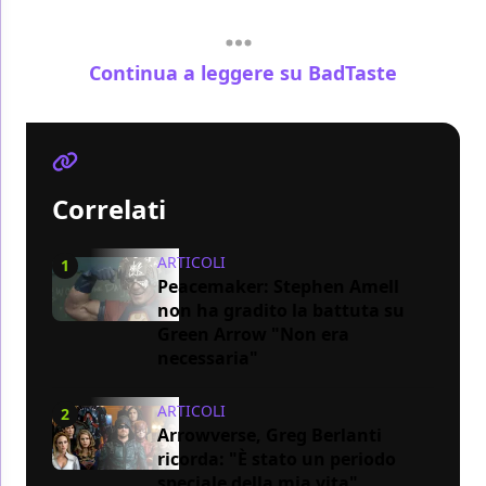
Continua a leggere su BadTaste
Correlati
ARTICOLI
1
Peacemaker: Stephen Amell
non ha gradito la battuta su
Green Arrow "Non era
necessaria"
ARTICOLI
2
Arrowverse, Greg Berlanti
ricorda: "È stato un periodo
speciale della mia vita"