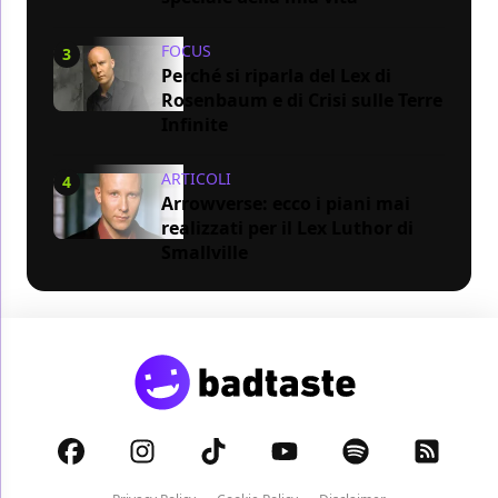
FOCUS
3
Perché si riparla del Lex di
Rosenbaum e di Crisi sulle Terre
Infinite
ARTICOLI
4
Arrowverse: ecco i piani mai
realizzati per il Lex Luthor di
Smallville