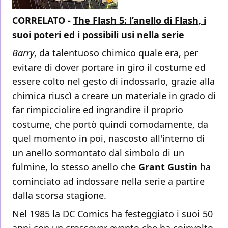
CORRELATO -
The Flash 5: l’anello di Flash, i
suoi poteri ed i possibili usi nella serie
Barry
, da talentuoso chimico quale era, per
evitare di dover portare in giro il costume ed
essere colto nel gesto di indossarlo, grazie alla
chimica riuscì a creare un materiale in grado di
far rimpicciolire ed ingrandire il proprio
costume, che portò quindi comodamente, da
quel momento in poi, nascosto all'interno di
un anello sormontato dal simbolo di un
fulmine, lo stesso anello che
Grant Gustin
ha
cominciato ad indossare nella serie a partire
dalla scorsa stagione.
Nel 1985 la DC Comics ha festeggiato i suoi 50
anni con un crossover evento che ha coinvolto