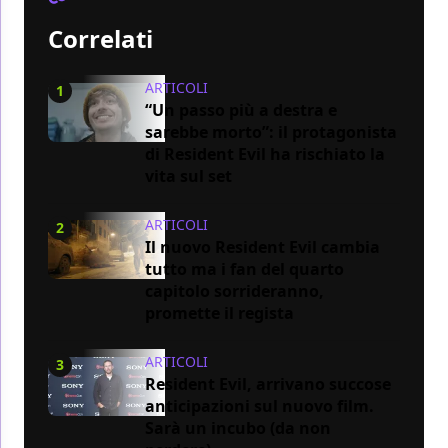
Correlati
ARTICOLI
1
“Un passo più a destra e
sarebbe morto”: il protagonista
di Resident Evil ha rischiato la
vita sul set
ARTICOLI
2
Il nuovo Resident Evil cambia
tutto ma i fan del quarto
capitolo sorrideranno,
promette il regista
ARTICOLI
3
Resident Evil, arrivano succose
anticipazioni sul nuovo film.
Sarà un incubo (da non