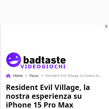
Recensioni
Format video
Marvel
Netflix
Disney+
Prime
X
VIDEOGIOCHI
Home
Focus
Resident Evil Village, la nostra esperienza su iPhone 15 Pro Max
Resident Evil Village, la
nostra esperienza su
iPhone 15 Pro Max