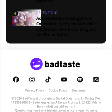
perdere)
RECENSIONI
4
Ace Attorney Investigations
Collection, la recensione: Miles
Edgeworth torna con un gioco
inedito in Italia
Privacy Policy
Cookie Policy
Disclaimer
© 2026 BadTaste.it proprietà di
Digital Dreams s.r.l.
- Partita IVA:
11885930963 - Sede legale: Via Alberico Albricci 8, 20122 Milano
Italy -
info@digitaldreams.it
Questo blog non è una testata giornalistica, in quanto viene