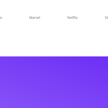
eo
Marvel
Netflix
D