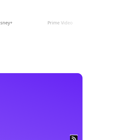
isney+
Prime Video