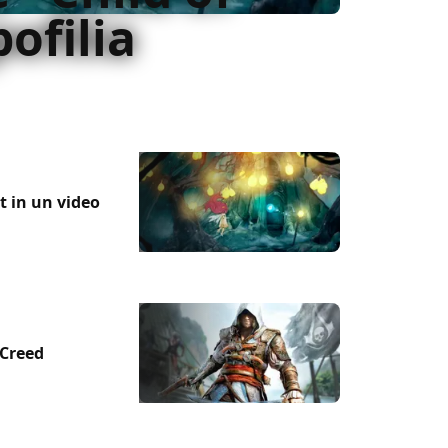
pofilia
t in un video
 Creed