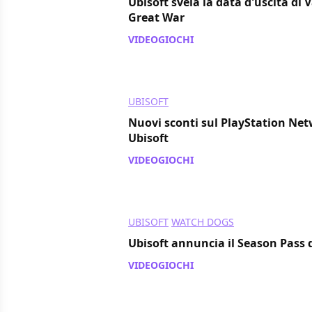
Ubisoft svela la data d'uscita di 
Great War
VIDEOGIOCHI
/ 07 mag 2014
UBISOFT
Nuovi sconti sul PlayStation Netw
Ubisoft
VIDEOGIOCHI
/ 30 apr 2014
UBISOFT
WATCH DOGS
Ubisoft annuncia il Season Pass
VIDEOGIOCHI
/ 29 apr 2014