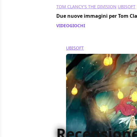
TOM CLANCY'S THE DIVISION
UBISOFT
Due nuove immagini per Tom Clan
VIDEOGIOCHI
/ 29 apr 2014
UBISOFT
Recensione 