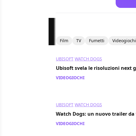
Film
TV
Fumetti
Videogiochi
UBISOFT
WATCH DOGS
Ubisoft svela le risoluzioni next
VIDEOGIOCHI
/ 14 mag 2014
UBISOFT
WATCH DOGS
Watch Dogs: un nuovo trailer da 
VIDEOGIOCHI
/ 13 mag 2014