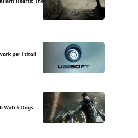
Valiant Hearts: The
ork per i titoli
 di Watch Dogs