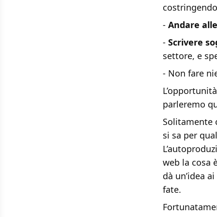
costringendosi
-
Andare alle
-
Scrivere so
settore, e sp
- Non fare ni
L’opportunità
parleremo qu
Solitamente 
si sa per qua
L’autoproduzi
web la cosa è
dà un’idea ai 
fate.
Fortunatament