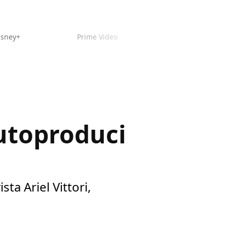
isney+
Prime Video
utoproduci
ta Ariel Vittori,