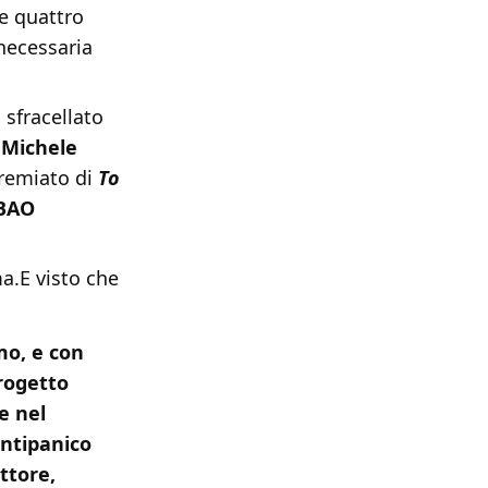
e quattro
 necessaria
 sfracellato
;
Michele
premiato di
To
BAO
ma.E visto che
mo, e con
progetto
e nel
antipanico
ttore,