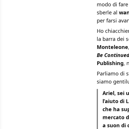
modo di fare 
sberle al
wa
per farsi avan
Ho chiacchie
la barra dei 
Monteleone
Be Continue
Publishing
, 
Parliamo di s
siamo gentil
Ariel, sei
l’aiuto di
che ha sup
mercato da
a suon di 