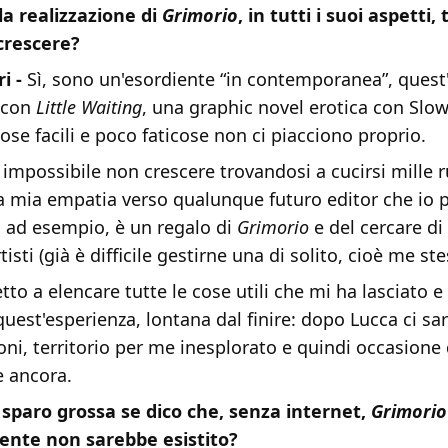
la realizzazione di
Grimorio
, in tutti i suoi aspetti, 
crescere?
i -
Sì, sono un'esordiente “in contemporanea”, ques
 con
Little Waiting
, una graphic novel erotica con Slo
ose facili e poco faticose non ci piacciono proprio.
 impossibile non crescere trovandosi a cucirsi mille ru
a mia empatia verso qualunque futuro editor che io 
, ad esempio, è un regalo di
Grimorio
e del cercare di
tisti (già è difficile gestirne una di solito, cioè me ste
o a elencare tutte le cose utili che mi ha lasciato e
quest'esperienza, lontana dal finire: dopo Lucca ci sa
oni, territorio per me inesplorato e quindi occasione
 ancora.
sparo grossa se dico che, senza internet,
Grimorio
ente non sarebbe esistito?