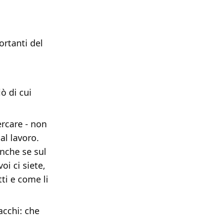
ortanti del
ò di cui
ercare - non
al lavoro.
anche se sul
oi ci siete,
tti e come li
acchi: che