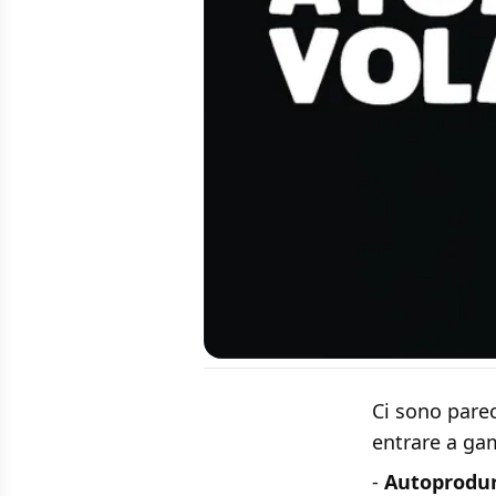
Ci sono pare
entrare a ga
-
Autoprodur