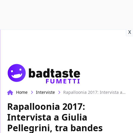
Recensioni
Format video
Marvel
Netflix
Disney+
Prime
X
FUMETTI
Home
Interviste
Rapalloonia 2017: Intervista a Giulia Pellegrini, tra bandes dessinées e Fumetto italiano
Rapalloonia 2017:
Intervista a Giulia
Pellegrini, tra bandes