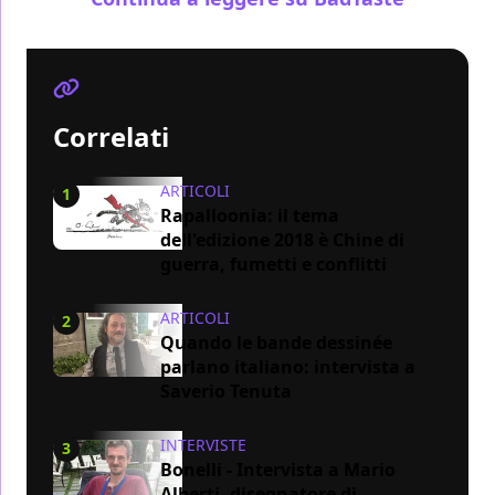
Correlati
ARTICOLI
1
Rapalloonia: il tema
dell'edizione 2018 è Chine di
guerra, fumetti e conflitti
ARTICOLI
2
Quando le bande dessinée
parlano italiano: intervista a
Saverio Tenuta
INTERVISTE
3
Bonelli - Intervista a Mario
Alberti, disegnatore di