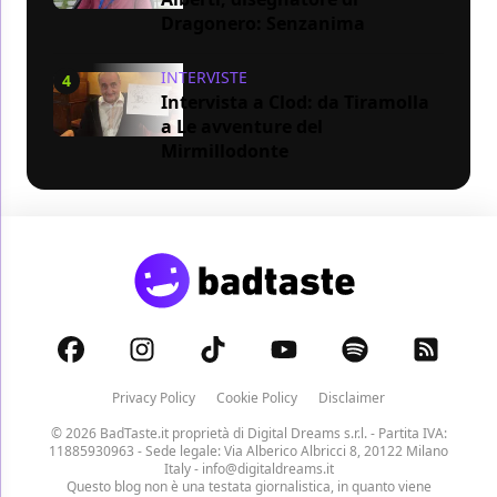
Dragonero: Senzanima
INTERVISTE
4
Intervista a Clod: da Tiramolla
a Le avventure del
Mirmillodonte
Privacy Policy
Cookie Policy
Disclaimer
© 2026 BadTaste.it proprietà di
Digital Dreams s.r.l.
- Partita IVA:
11885930963 - Sede legale: Via Alberico Albricci 8, 20122 Milano
Italy -
info@digitaldreams.it
Questo blog non è una testata giornalistica, in quanto viene