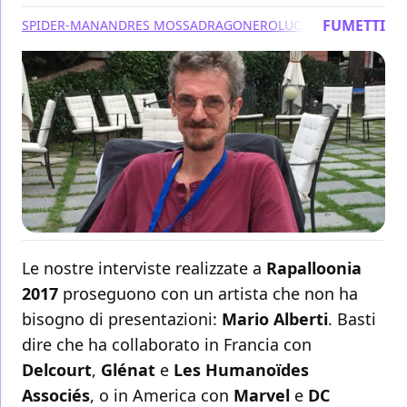
FUMETTI
SPIDER-MAN
ANDRES MOSSA
DRAGONERO
LUCA ENOCH
MARIO 
Le nostre interviste realizzate a
Rapalloonia
2017
proseguono con un artista che non ha
bisogno di presentazioni:
Mario Alberti
. Basti
dire che ha collaborato in Francia con
Delcourt
,
Glénat
e
Les Humanoïdes
Associés
, o in America con
Marvel
e
DC