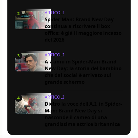
ARTICOLI
2
Spider-Man: Brand New Day
continua a riscrivere il box
office: è già il maggiore incasso
del 2026
ARTICOLI
3
A 7 anni in Spider-Man Brand
New Day: la storia del bambino
che dai social è arrivato sul
grande schermo
ARTICOLI
4
Dietro la voce dell'A.I. in Spider-
Man: Brand New Day si
nasconde il cameo di una
grandissima attrice britannica