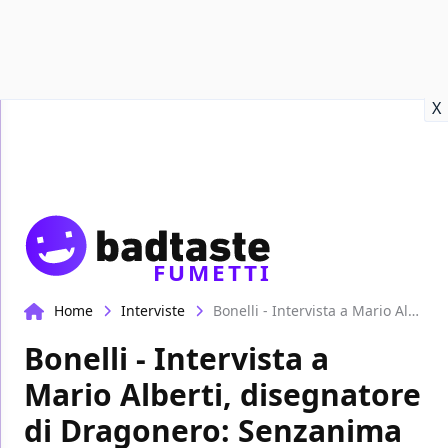
Recensioni
Format video
Marvel
Netflix
Disney+
Prime
X
FUMETTI
Home
Interviste
Bonelli - Intervista a Mario Alberti, disegnatore di Dragonero: Senzanima
Bonelli - Intervista a
Mario Alberti, disegnatore
di Dragonero: Senzanima