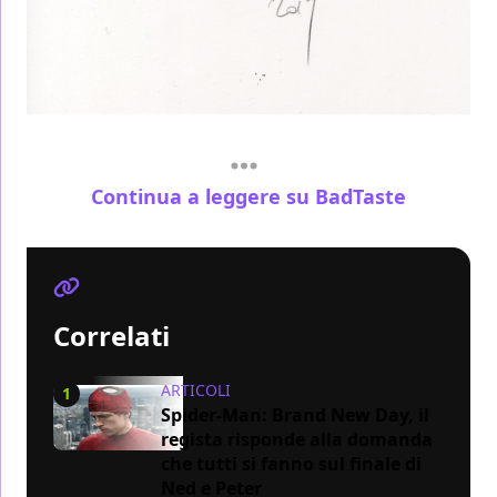
Continua a leggere su BadTaste
Correlati
ARTICOLI
1
Spider-Man: Brand New Day, il
regista risponde alla domanda
che tutti si fanno sul finale di
Ned e Peter