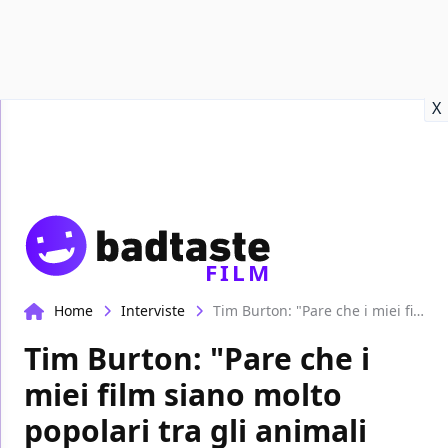
Recensioni
Format video
Marvel
Netflix
Disney+
Prime
X
FILM
Home
Interviste
Tim Burton: "Pare che i miei film siano molto popolari tra gli animali domestici, ma io li faccio per me stesso"
Tim Burton: "Pare che i
miei film siano molto
popolari tra gli animali