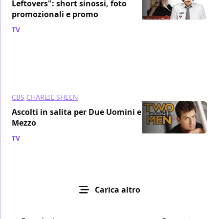
Leftovers": short sinossi, foto
promozionali e promo
TV
/ 24 nov 2010
CBS
CHARLIE SHEEN
Ascolti in salita per Due Uomini e
Mezzo
TV
/ 03 nov 2010
Carica altro