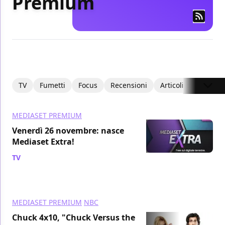
Premium
TV
Fumetti
Focus
Recensioni
Articoli
MEDIASET PREMIUM
Venerdì 26 novembre: nasce
Mediaset Extra!
TV
/ 26 nov 2010
MEDIASET PREMIUM
NBC
Chuck 4x10, "Chuck Versus the