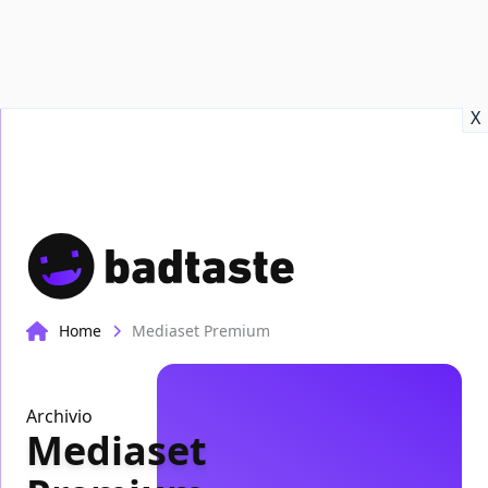
Recensioni
Format video
Marvel
Netflix
Disney+
Prime
X
Home
Mediaset Premium
Archivio
Mediaset