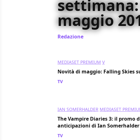
settimana:
maggio 20
Redazione
/ 07 mag 2012
MEDIASET PREMIUM
V
Novità di maggio: Falling Skies su
TV
/ 04 mag 2012
IAN SOMERHALDER
MEDIASET PREMI
The Vampire Diaries 3: il promo de
anticipazioni di Ian Somerhalder 
TV
/ 04 mag 2012