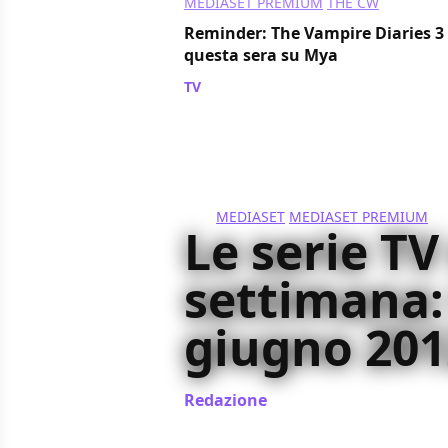
MEDIASET PREMIUM
THE CW
Reminder: The Vampire Diaries 3 e
questa sera su Mya
TV
/ 07 giu 2012
MEDIASET
MEDIASET PREMIUM
Le serie TV
settimana:
giugno 201
Redazione
/ 04 giu 2012