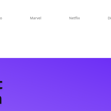
eo
Marvel
Netflix
D
t
m