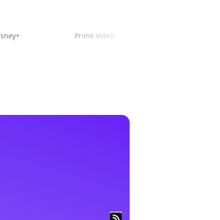
isney+
Prime Video