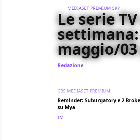
MEDIASET PREMIUM
SKY
Le serie TV
settimana:
maggio/03
Redazione
/ 28 mag 2012
CBS
MEDIASET PREMIUM
Reminder: Suburgatory e 2 Broke 
su Mya
TV
/ 21 mag 2012