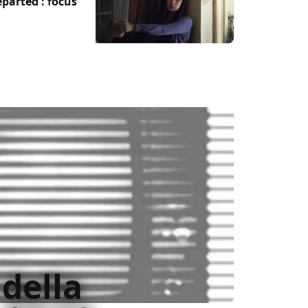
parted': focus
 della