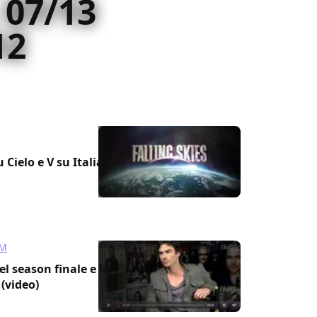
 07/13
12
 Cielo e V su Italia 1
UM
l season finale e le
(video)