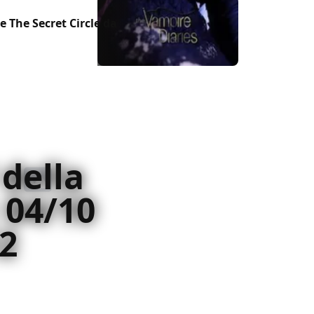
 The Secret Circle da
 della
 04/10
2