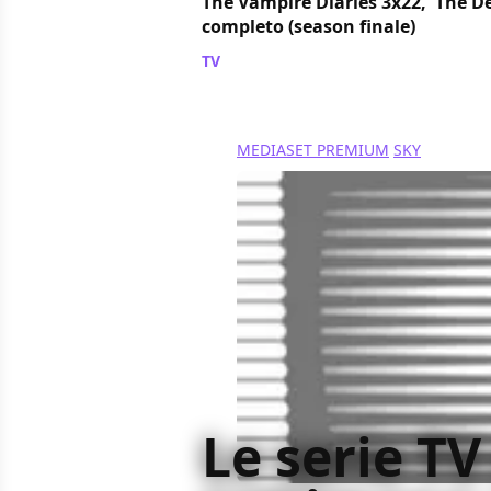
The Vampire Diaries 3x22, 'The De
completo (season finale)
TV
/ 10 mag 2012
MEDIASET PREMIUM
SKY
Le serie TV