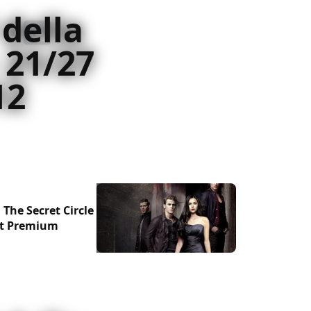
 della
 21/27
12
The Secret Circle e
et Premium