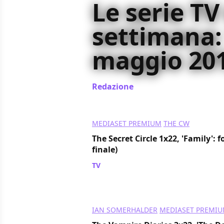
Le serie TV
settimana:
maggio 20
Redazione
/ 14 mag 2012
MEDIASET PREMIUM
THE CW
The Secret Circle 1x22, 'Family':
finale)
TV
/ 10 mag 2012
IAN SOMERHALDER
MEDIASET PREMI