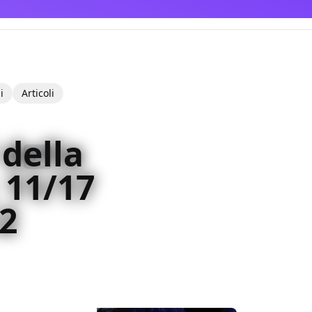
i
Articoli
 della
 11/17
2