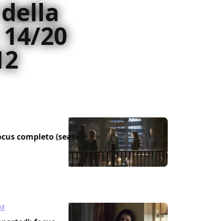
 della
 14/20
12
 focus completo (season
UM