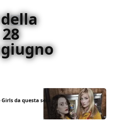
 della
 28
 giugno
Girls da questa sera