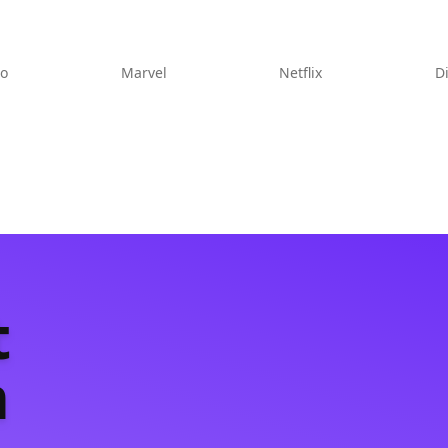
eo
Marvel
Netflix
D
t
m