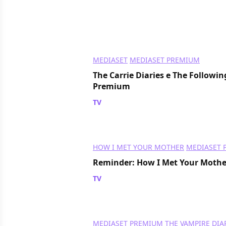
MEDIASET
MEDIASET PREMIUM
The Carrie Diaries e The Followin
Premium
TV
/ 24 lug 2012
HOW I MET YOUR MOTHER
MEDIASET 
Reminder: How I Met Your Mother 
TV
/ 13 lug 2012
MEDIASET PREMIUM
THE VAMPIRE DIA