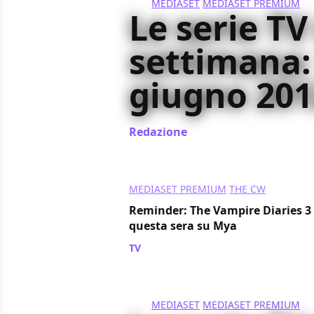
MEDIASET
MEDIASET PREMIUM
Le serie TV
settimana:
giugno 201
Redazione
/ 11 giu 2012
MEDIASET PREMIUM
THE CW
Reminder: The Vampire Diaries 3 e
questa sera su Mya
TV
/ 07 giu 2012
MEDIASET
MEDIASET PREMIUM