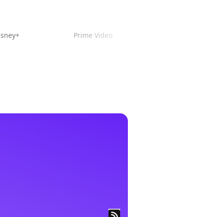
isney+
Prime Video