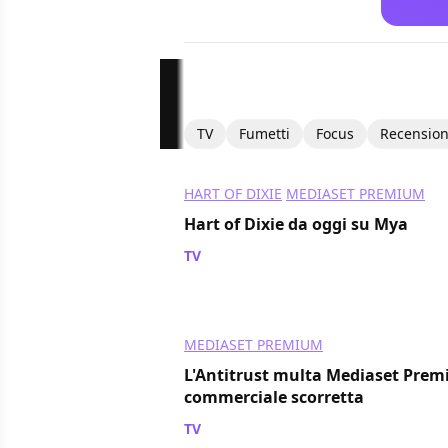
TV
Fumetti
Focus
Recension
HART OF DIXIE
MEDIASET PREMIUM
Hart of Dixie da oggi su Mya
TV
/ 04 set 2012
MEDIASET PREMIUM
L'Antitrust multa Mediaset Prem
commerciale scorretta
TV
/ 29 ago 2012