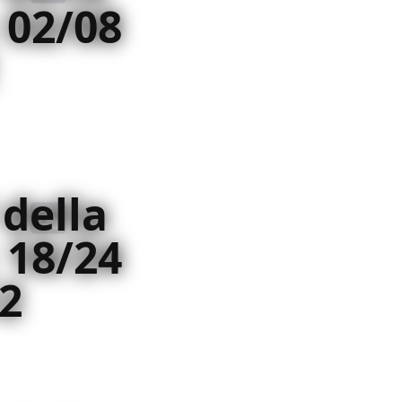
 02/08
 della
 18/24
2