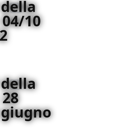
 della
 04/10
2
 della
 28
 giugno