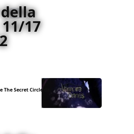
 della
 11/17
2
 The Secret Circle da