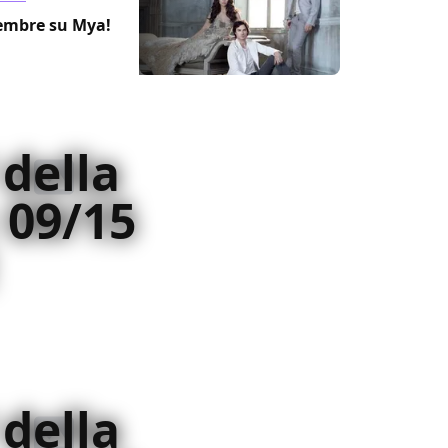
vembre su Mya!
 della
 09/15
 della