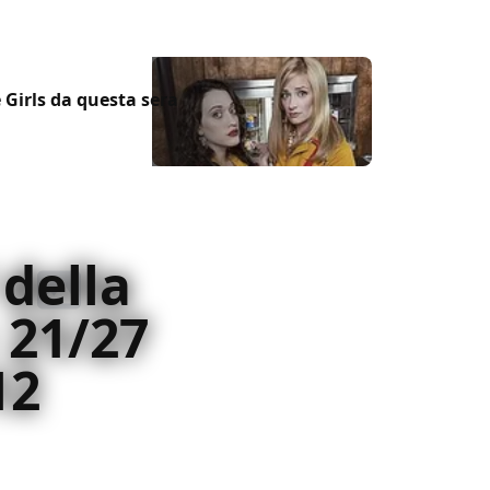
Girls da questa sera
 della
 21/27
12