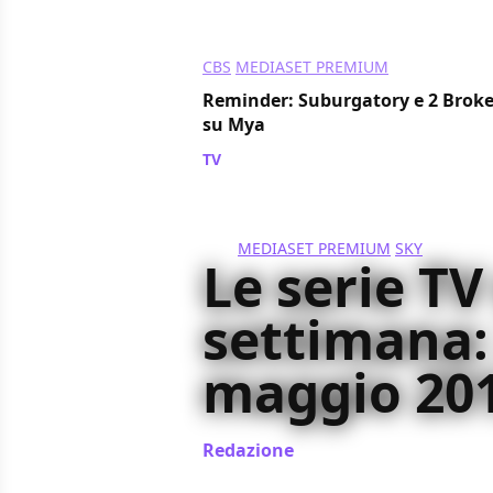
CBS
MEDIASET PREMIUM
Reminder: Suburgatory e 2 Broke 
su Mya
TV
/ 21 mag 2012
MEDIASET PREMIUM
SKY
Le serie TV
settimana:
maggio 20
Redazione
/ 21 mag 2012