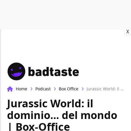
Recensioni
Format video
Marvel
Netflix
Disney+
Prime
X
Home
Podcast
Box Office
Jurassic World: il dominio... del mondo | Box-Office
Jurassic World: il
dominio... del mondo
| Box-Office