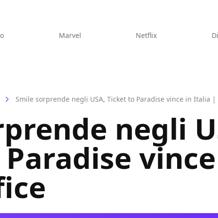
eo
Marvel
Netflix
D
Smile sorprende negli USA, Ticket to Paradise vince in Italia |
rprende negli U
 Paradise vince 
fice