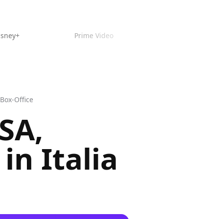
isney+
Prime Video
 Box-Office
SA,
in Italia