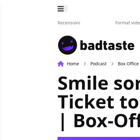
Recensioni
Format vid
Home
Podcast
Box Office
Smile so
Ticket to
| Box-Of