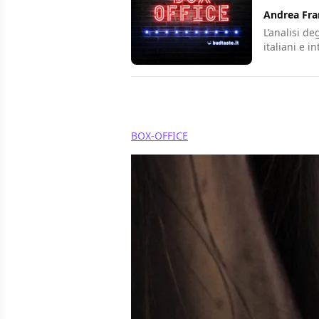
Andrea Fra
L’analisi de
italiani e i
Condividi
BOX-OFFICE