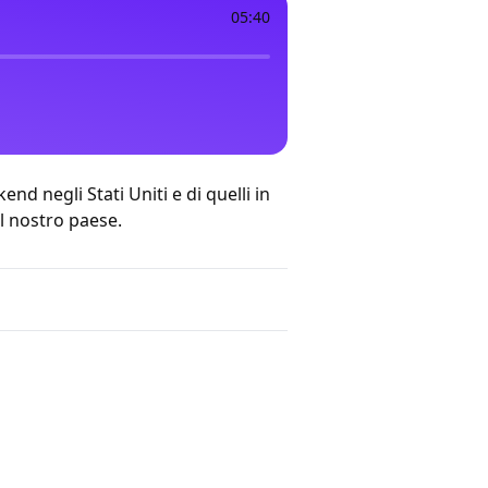
05:40
ekend
negli Stati Uniti
e di quelli
in
l nostro paese.