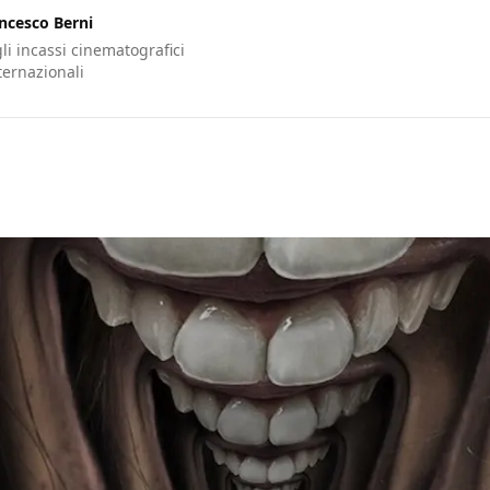
ncesco Berni
gli incassi cinematografici
nternazionali