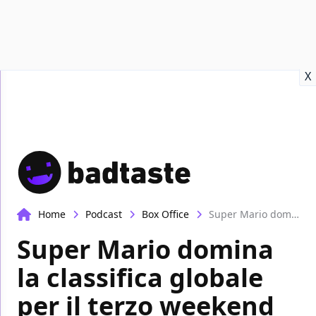
Recensioni
Format video
Marvel
Netflix
Disney+
Prime
X
Home
Podcast
Box Office
Super Mario domina la classifica globale per il terzo weekend consecutivo | Box-Office
Super Mario domina
la classifica globale
per il terzo weekend