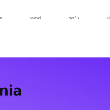
eo
Marvel
Netflix
D
nia