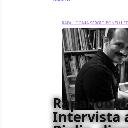
RAPALLOONIA
SERGIO BONELLI E
Rapallooni
Intervista 