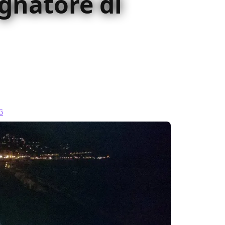
egnatore di
e a Rapalloonia 2016 con la sua icona per
rio interprete: Stefano Biglia!
G