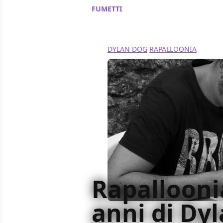
FUMETTI
/ 21 ott 2016
DYLAN DOG
RAPALLOONIA
Rapalloonia
anni di Dy