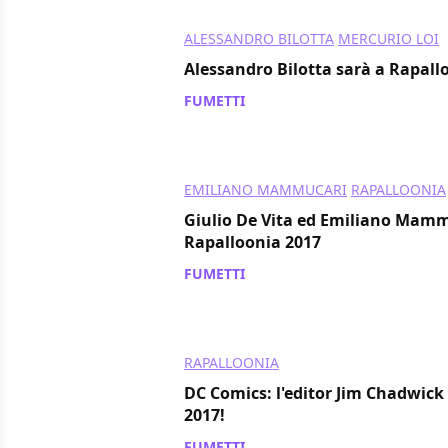
ALESSANDRO BILOTTA
MERCURIO LOI
Alessandro Bilotta sarà a Rapall
FUMETTI
/ 07 lug 2017
EMILIANO MAMMUCARI
RAPALLOONIA
Giulio De Vita ed Emiliano Mam
Rapalloonia 2017
FUMETTI
/ 05 lug 2017
RAPALLOONIA
DC Comics: l'editor Jim Chadwick
2017!
FUMETTI
/ 03 lug 2017