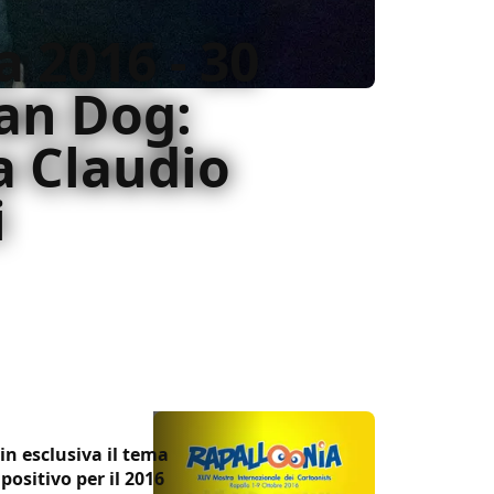
 2016 - 30
lan Dog:
a Claudio
i
otti, il papà di Brendon e Morgan Lost, a
hiacchierata
in esclusiva il tema
positivo per il 2016