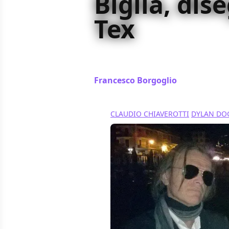
Biglia, dis
Tex
Chiudiamo la rassegna di intervist
eccellenza, Tex, e un suo straordina
Francesco Borgoglio
/ 26 ott 2016
CLAUDIO CHIAVEROTTI
DYLAN DO