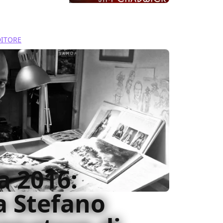
DITORE
a 2016:
a Stefano