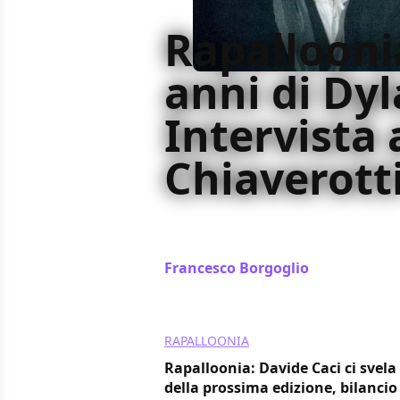
Rapalloonia
anni di Dy
Intervista 
Chiaverott
Abbiamo incontrato Claudio Chiaver
Rapalloonia 2016: ecco la nostra c
Francesco Borgoglio
/ 24 ott 2016
RAPALLOONIA
Rapalloonia: Davide Caci ci svela 
della prossima edizione, bilancio 