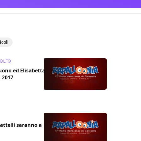
icoli
OLFO
ono ed Elisabetta
 2017
attelli saranno a