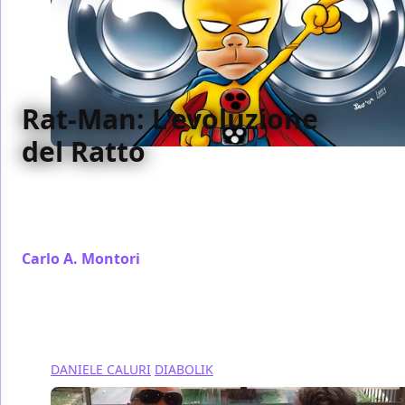
Rat-Man: L'evoluzione
del Ratto
Nei suoi 20 anni di vita com'è cambiato Rat-Man e
come si è evoluto lo stile del suo autore Leo
Ortolani?
Carlo A. Montori
/ 11 nov 2015
DANIELE CALURI
DIABOLIK