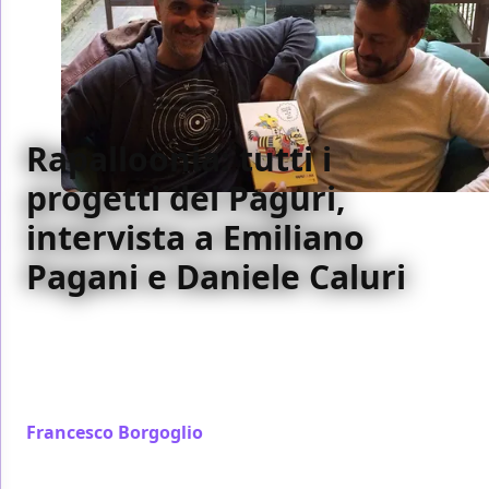
Rapalloonia: tutti i
progetti dei Paguri,
intervista a Emiliano
Pagani e Daniele Caluri
A Rapalloonia 2015 abbiamo avuto il piacere di
incontrare Emiliano Pagani e Daniele Caluri per
un'intervista esclusiva: ecco tutti i progetti dei
Paguri!
Francesco Borgoglio
/ 25 ott 2015