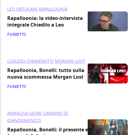
LEO ORTOLANI
RAPALLOONIA
Rapalloonia: la video-intervista
integrale Chiedilo a Leo
FUMETTI
/ 20 ott 2015
CLAUDIO CHIAVEROTTI
MORGAN LOST
Rapalloonia, Bonelli: tutto sulla
nuova scommessa Morgan Lost
FUMETTI
/ 19 ott 2015
ANNALISA LEONI
CARMINE DI
GIANDOMENICO
Rapalloonia, Bonelli: il presente e il