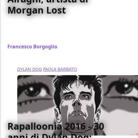
Morgan Lost
A Rapalloonia 2016 abbiamo intervistato una delle
artiste più talentuose e interessanti dell'attuale
panorama italiano: Lola Airaghi
Francesco Borgoglio
/ 13 ott 2016
DYLAN DOG
PAOLA BARBATO
Rapalloonia 2016 - 30
anni di Dylan Dog: