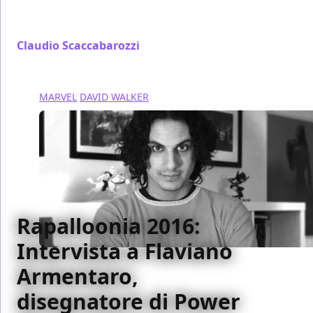
del modo in cui è stato aggiornato il personaggio
sotto lo sguardo di Castelli
Claudio Scaccabarozzi
/ 06 ott 2016
MARVEL
DAVID WALKER
Rapalloonia 2016:
Intervista a Flaviano
Armentaro,
disegnatore di Power