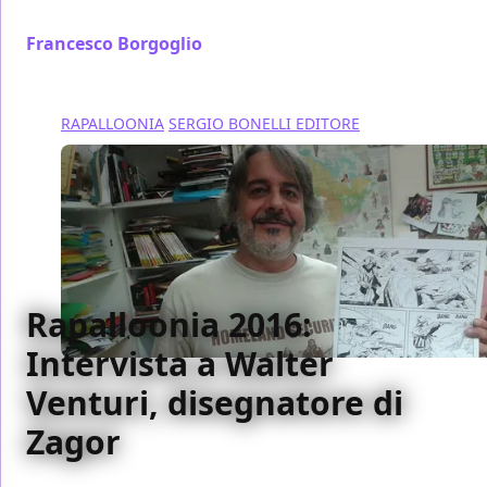
Dog: Paolo Martinello!
Francesco Borgoglio
/ 21 ott 2016
RAPALLOONIA
SERGIO BONELLI EDITORE
Rapalloonia 2016:
Intervista a Walter
Venturi, disegnatore di
Zagor
Tra gli autori Bonelli presenti alla scorsa Rapalloonia