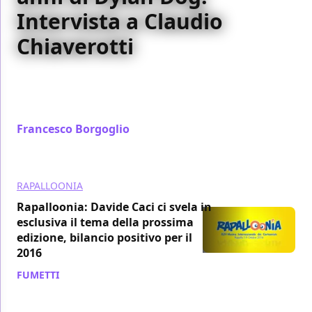
Intervista a Claudio
Chiaverotti
Abbiamo incontrato Claudio Chiaverotti, il papà di
Brendon e Morgan Lost, a Rapalloonia 2016: ecco la
nostra chiacchierata
Francesco Borgoglio
/ 24 ott 2016
RAPALLOONIA
Rapalloonia: Davide Caci ci svela in
esclusiva il tema della prossima
edizione, bilancio positivo per il
2016
FUMETTI
/ 21 ott 2016