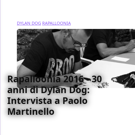
DYLAN DOG
RAPALLOONIA
Rapalloonia 2016 - 30
anni di Dylan Dog:
Intervista a Paolo
Martinello
A Rapalloonia 2016 abbiamo intervistato uno dei
disegnatori più apprezzati del nuovo corso di Dylan