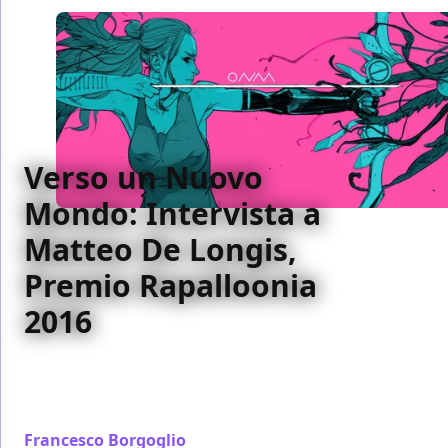
Verso un Nuovo
Mondo: Intervista a
Matteo De Longis,
Premio Rapalloonia
2016
A Rapalloonia 2016 abbiamo intervistato Matteo De
Longis, copertinista di Orfani: Nuovo Mondo e
straordinario talento emergente
Francesco Borgoglio
/ 07 ott 2016