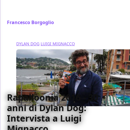
non potevamo lasciarci scappare l'artista di Zagor
Walter Venturi!
Francesco Borgoglio
/ 18 ott 2016
DYLAN DOG
LUIGI MIGNACCO
Rapalloonia 2016 - 30
anni di Dylan Dog:
Intervista a Luigi
Mignacco