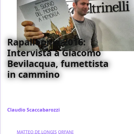
Rapalloonia 2016:
Intervista a Giacomo
Bevilacqua, fumettista
in cammino
Giacomo Bevilacqua ci ha parlato del suo cammino
di fumettista completo, della New York di Il suono
del mondo a memoria e di molto altro ancora
Claudio Scaccabarozzi
/ 07 ott 2016
MATTEO DE LONGIS
ORFANI