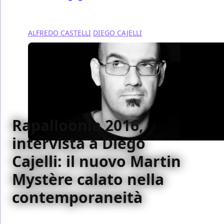
ALFREDO CASTELLI
DIEGO CAJELLI
Rapalloonia 2016,
intervista a Diego
Cajelli: il nuovo Martin
Mystère calato nella
contemporaneità
Cajelli ci ha raccontato di Martin Mystère a colori e