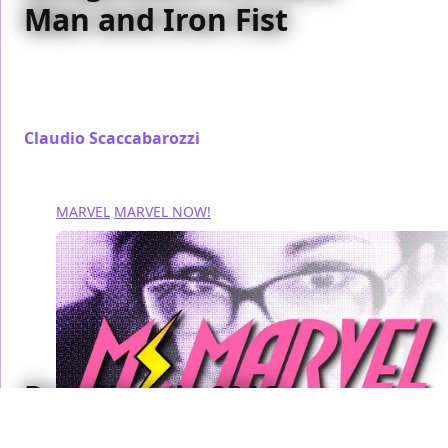
Man and Iron Fist
A Rapalloonia abbiamo intervistato Flaviano
Armentaro che ci ha raccontato della sua esperienza
sulla serie Power Man and Iron Fist
Claudio Scaccabarozzi
/ 05 ott 2016
MARVEL
MARVEL NOW!
Rapalloonia 2016:
intervista a Mirka