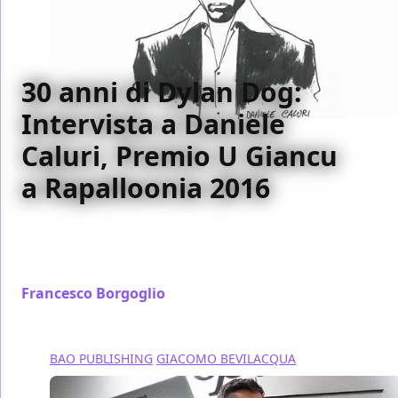
30 anni di Dylan Dog:
Intervista a Daniele
Caluri, Premio U Giancu
a Rapalloonia 2016
Daniele Caluri, Premio U Giancu a Rapalloonia 2016,
ci parla del suo rapporto con Dylan Dog, in
occasione del trentennale
Francesco Borgoglio
/ 08 ott 2016
BAO PUBLISHING
GIACOMO BEVILACQUA