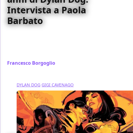
Intervista a Paola
Barbato
Abbiamo incontrato una delle autrici più
rappresentative del fumetto italiano, nonché
sceneggiatrice di punta per Dylan Dog: Paola
Barbato
Francesco Borgoglio
/ 12 ott 2016
DYLAN DOG
GIGI CAVENAGO