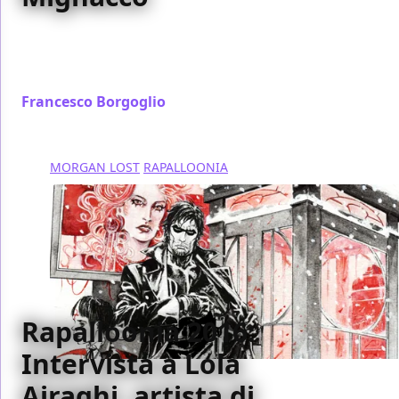
Per i 30 anni di Dylan Dog abbiamo raggiunto un
storico autore dell’Indagatore dell’Incubo: Luigi
Mignacco!
Francesco Borgoglio
/ 17 ott 2016
MORGAN LOST
RAPALLOONIA
Rapalloonia 2016:
Intervista a Lola
Airaghi, artista di