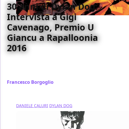
30 anni di Dylan Dog:
Intervista a Gigi
Cavenago, Premio U
Giancu a Rapalloonia
2016
Prosegue il nostro Speciale per i 30 anni di Dylan
Dog e la nostra girandola di interviste: tocca a un
altro Premio U Giancu: Gigi Cavenago
Francesco Borgoglio
/ 11 ott 2016
DANIELE CALURI
DYLAN DOG