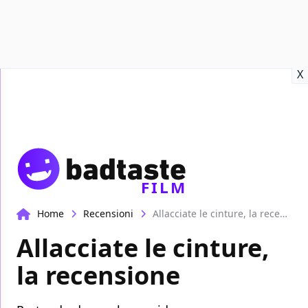
Recensioni
Format video
Marvel
Netflix
Disney+
Prime
X
FILM
Home
Recensioni
Allacciate le cinture, la recensione
Allacciate le cinture,
la recensione