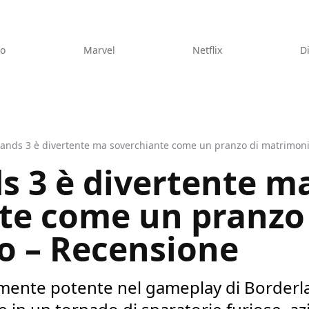
eo
Marvel
Netflix
D
ands 3 è divertente ma soverchiante come un pranzo di matrimon
s 3 è divertente m
te come un pranzo
o – Recensione
almente potente nel gameplay di Borderl