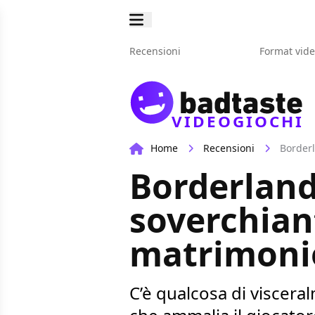
Recensioni
Format vid
VIDEOGIOCHI
Home
Recensioni
Borderl
Borderland
soverchian
matrimoni
C’è qualcosa di viscer