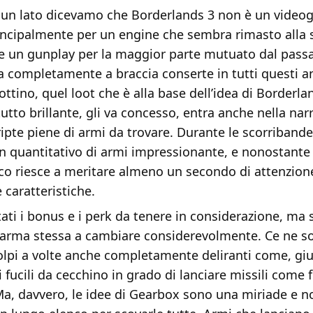
 un lato dicevamo che Borderlands 3 non è un video
ncipalmente per un engine che sembra rimasto alla 
e un gunplay per la maggior parte mutuato dal pass
a completamente a braccia conserte in tutti questi a
ottino, quel loot che è alla base dell’idea di Borderlan
utto brillante, gli va concesso, entra anche nella nar
Cripte piene di armi da trovare. Durante le scorribande
un quantitativo di armi impressionante, e nonostante
co riesce a meritare almeno un secondo di attenzion
 caratteristiche.
ti i bonus e i perk da tenere in considerazione, ma 
ell’arma stessa a cambiare considerevolmente. Ce ne 
colpi a volte anche completamente deliranti come, giu
 fucili da cecchino in grado di lanciare missili come 
Ma, davvero, le idee di Gearbox sono una miriade e n