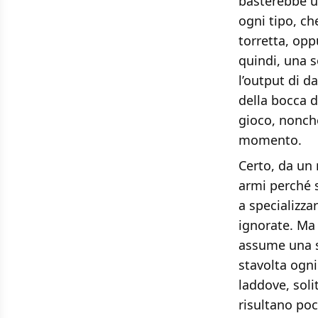
basterebbe un
ogni tipo, ch
torretta, opp
quindi, una s
l’output di d
della bocca d
gioco, nonché
momento.
Certo, da un 
armi perché s
a specializza
ignorate. Ma 
assume una st
stavolta ogni
laddove, soli
risultano poc