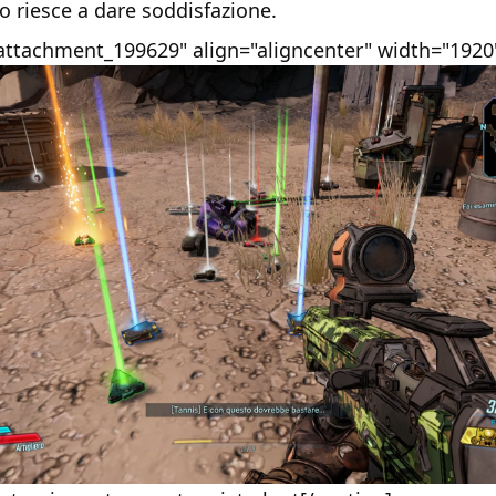
 riesce a dare soddisfazione.
"attachment_199629" align="aligncenter" width="1920