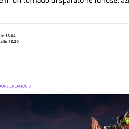
 in un tornado di sparatorie furiose, az
le 18:04
alle 18:30
BORDERLANDS 3