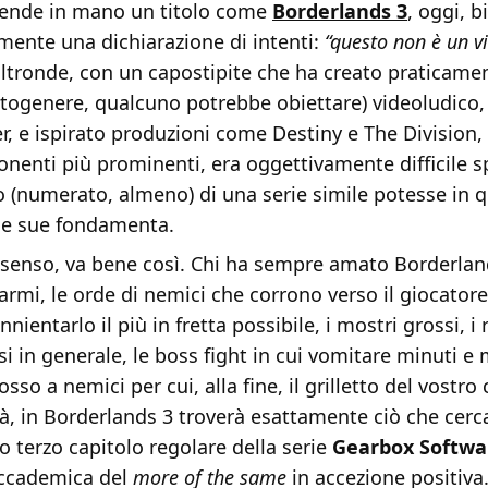
ende in mano un titolo come
Borderlands
3
, oggi, 
mente una dichiarazione di intenti:
“questo non è un v
’altronde, con un capostipite che ha creato praticam
togenere, qualcuno potrebbe obiettare) videoludico, 
r, e ispirato produzioni come Destiny e The Division,
ponenti più prominenti, era oggettivamente difficile s
lo (numerato, almeno) di una serie simile potesse in
le sue fondamenta.
 senso, va bene così. Chi ha sempre amato Borderland
 armi, le orde di nemici che corrono verso il giocatore
nnientarlo il più in fretta possibile, i mostri grossi, i
si in generale, le boss fight in cui vomitare minuti e 
osso a nemici per cui, alla fine, il grilletto del vostro
à, in Borderlands 3 troverà esattamente ciò che cerca
 terzo capitolo regolare della serie
Gearbox Softwa
accademica del
more of the same
in accezione positiva