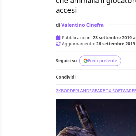
che ammalia il giocatore
accesi
di
Valentino Cinefra
Pubblicazione:
23 settembre 2019 al
Aggiornamento:
26 settembre 2019 
Seguici su
Fonti preferite
Condividi
2K
BORDERLANDS
GEARBOX SOFTWARE