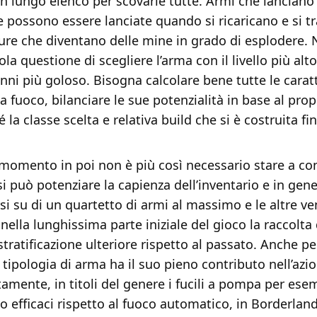
 lungo elenco per scovarle tutte. Armi che lanciano 
e possono essere lanciate quando si ricaricano e si 
ure che diventano delle mine in grado di esplodere. 
ola questione di scegliere l’arma con il livello più al
anni più goloso. Bisogna calcolare bene tutte le carat
a fuoco, bilanciare le sue potenzialità in base al propr
 la classe scelta e relativa build che si è costruita fi
momento in poi non è più così necessario stare a con
i può potenziare la capienza dell’inventario e in gener
rsi su di un quartetto di armi al massimo e le altre 
nella lunghissima parte iniziale del gioco la raccolta
ratificazione ulteriore rispetto al passato. Anche per
 tipologia di arma ha il suo pieno contributo nell’azio
tamente, in titoli del genere i fucili a pompa per ese
o efficaci rispetto al fuoco automatico, in Borderlan