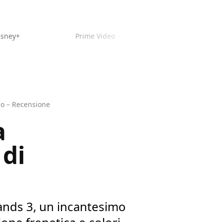
isney+
Prime Video
io – Recensione
a
 di
ands 3, un incantesimo