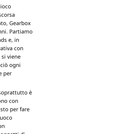
gioco
scorsa
ato, Gearbox
nni. Partiamo
ds e, in
rativa con
 si viene
 ciò ogni
e per
soprattutto è
sono con
sto per fare
fuoco
on