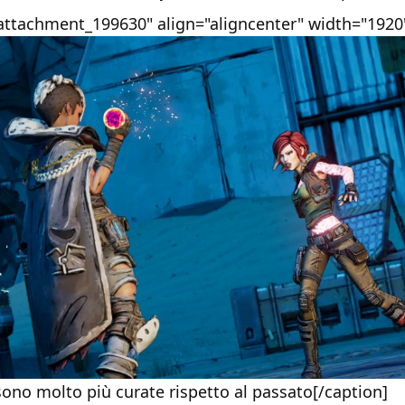
"attachment_199630" align="aligncenter" width="1920
ono molto più curate rispetto al passato[/caption]