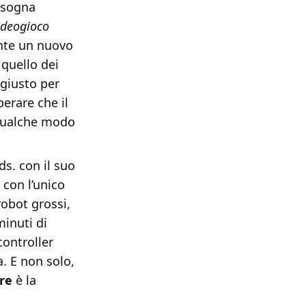
bisogna
ideogioco
ente un nuovo
quello dei
 giusto per
perare che il
 qualche modo
s. con il suo
 con l’unico
 robot grossi,
minuti di
 controller
. E non solo,
re
è la
.