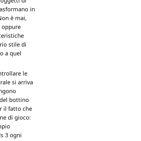
oggetti di
trasformano in
Non è mai,
to oppure
teristiche
io stile di
no a quel
trollare le
ale si arriva
vengono
 del bottino
 il fatto che
ne di gioco:
mpio
ds 3 ogni