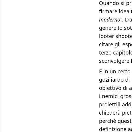
Quando si pr
firmare ideal
moderno”
. D
genere (o sot
looter shoote
citare gli es
terzo capito
sconvolgere 
E in un certo
goziliardo di
obiettivo di a
i nemici gros
proiettili add
chiederà piet
perché questo
definizione 