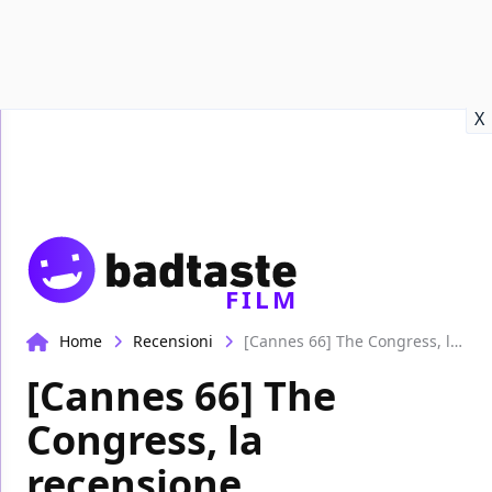
Recensioni
Format video
Marvel
Netflix
Disney+
Prime
X
FILM
Home
Recensioni
[Cannes 66] The Congress, la recensione
[Cannes 66] The
Congress, la
recensione