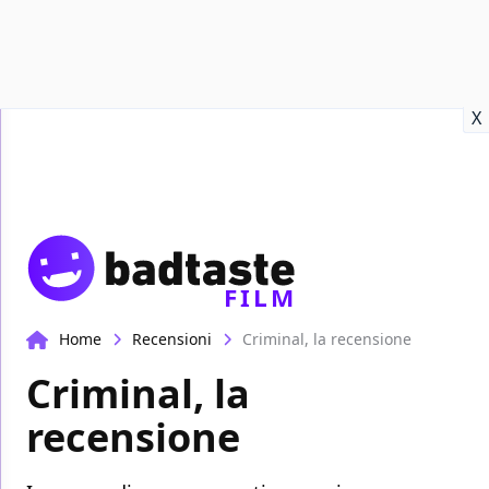
Recensioni
Format video
Marvel
Netflix
Disney+
Prime
X
FILM
Home
Recensioni
Criminal, la recensione
Criminal, la
recensione