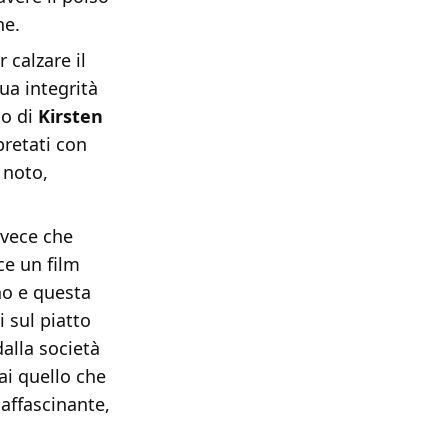
ne.
 calzare il
ua integrità
o di
Kirsten
rpretati con
 noto,
nvece che
ce un film
no e questa
i sul piatto
alla società
ai quello che
 affascinante,