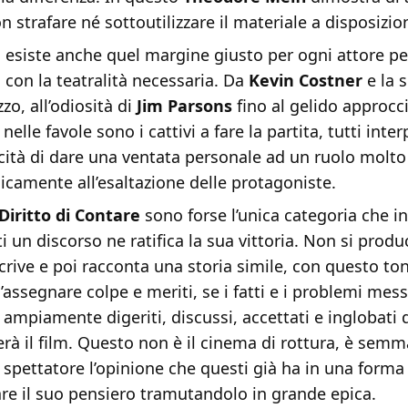
n strafare né sottoutilizzare il materiale a disposizio
to esiste anche quel margine giusto per ogni attore per
 con la teatralità necessaria. Da
Kevin Costner
e la s
zo, all’odiosità di
Jim Parsons
fino al gelido approcci
nelle favole sono i cattivi a fare la partita, tutti inte
cità di dare una ventata personale ad un ruolo molto
nicamente all’esaltazione delle protagoniste.
 Diritto di Contare
sono forse l’unica categoria che i
i un discorso ne ratifica la sua vittoria. Non si produ
scrive e poi racconta una storia simile, con questo to
l’assegnare colpe e meriti, se i fatti e i problemi mess
ampiamente digeriti, discussi, accettati e inglobati d
erà il film. Questo non è il cinema di rottura, è semm
 spettatore l’opinione che questi già ha in una forma
re il suo pensiero tramutandolo in grande epica.