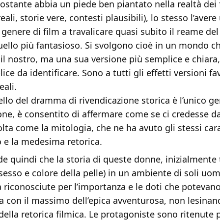
ostante abbia un piede ben piantato nella realtà dei f
ali, storie vere, contesti plausibili), lo stesso l’aver
genere di film a travalicare quasi subito il reame de
uello più fantasioso. Si svolgono cioè in un mondo c
l nostro, ma una sua versione più semplice e chiara,
ce da identificare. Sono a tutti gli effetti versioni fa
eali.
o del dramma di rivendicazione storica è l’unico gen
one, è consentito di affermare come se ci credesse d
volta come la mitologia, che ne ha avuto gli stessi cara
e la medesima retorica.
 quindi che la storia di queste donne, inizialmente 
sesso e colore della pelle) in un ambiente di soli uom
a riconosciute per l’importanza e le doti che potevan
ta con il massimo dell’epica avventurosa, non lesi
della retorica filmica. Le protagoniste sono ritenute 