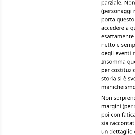
parziale. Non
(personaggi re
porta questo 
accedere a q
esattamente i
netto e sempli
degli eventi r
Insomma quell
per costituzi
storia si è s
manicheismo 
Non sorprende
margini (per 
poi con fatic
sia racconta
un dettaglio 