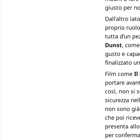
giusto per no
Dall’altro la
proprio ruolo
tutta d’un pez
Dunst
, come 
gusto e capa
finalizzato u
Film come
Il
portare avant
così, non si 
sicurezza nel
non sono già 
che poi ricev
presenta allo
per conferma