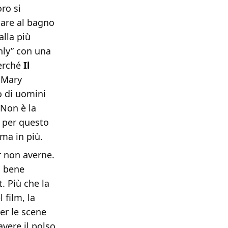
ro si
dare al bagno
alla più
nly” con una
perché
Il
 Mary
o di uomini
 Non è la
, per questo
ima in più.
r non averne.
a bene
. Più che la
 film, la
er le scene
vere il polso