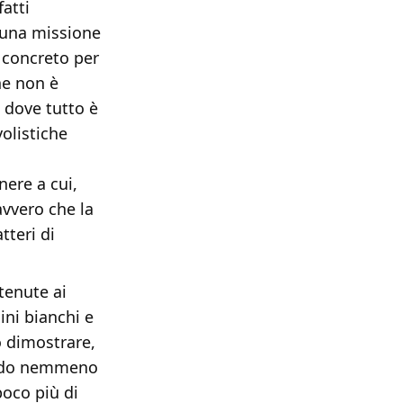
atti
e una missione
l concreto per
he non è
 dove tutto è
volistiche
ere a cui,
avvero che la
tteri di
tenute ai
ini bianchi e
o dimostrare,
nando nemmeno
poco più di