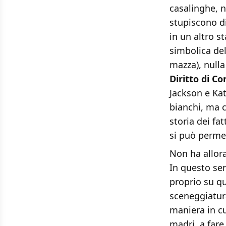
casalinghe, n
stupiscono di
in un altro s
simbolica del
mazza), nulla
Diritto di C
Jackson e Ka
bianchi, ma 
storia dei fa
si può permet
Non ha allora
In questo s
proprio su qu
sceneggiatura
maniera in cu
madri, a fare