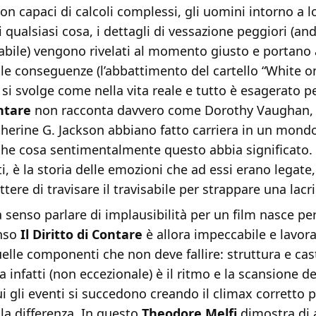
on capaci di calcoli complessi, gli uomini intorno a lo
 qualsiasi cosa, i dettagli di vessazione peggiori (an
tabile) vengono rivelati al momento giusto e portano 
le conseguenze (l’abbattimento del cartello “White o
 si svolge come nella vita reale e tutto è esagerato 
ontare
non racconta davvero come Dorothy Vaughan,
therine G. Jackson abbiano fatto carriera in un mond
che cosa sentimentalmente questo abbia significato.
tti, è la storia delle emozioni che ad essi erano legate
tere di travisare il travisabile per strappare una lacr
 senso parlare di implausibilità per un film nasce pe
enso
Il Diritto di Contare
è allora impeccabile e lavor
elle componenti che non deve fallire: struttura e cast
 infatti (non eccezionale) è il ritmo e la scansione del
i gli eventi si succedono creando il climax corretto p
 la differenza. In questo
Theodore Melfi
dimostra di a