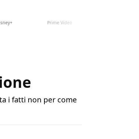
isney+
Prime Video
sione
ta i fatti non per come