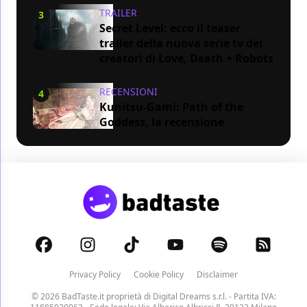
TRAILER
3
Secret Level: ecco il teaser
trailer della nuova serie tv dei
creatori di Love, Death + Robots
RECENSIONI
4
Kunitsu-Gami: Path of the
Goddess, la recensione
Privacy Policy
Cookie Policy
Disclaimer
© 2026 BadTaste.it proprietà di
Digital Dreams s.r.l.
- Partita IVA: