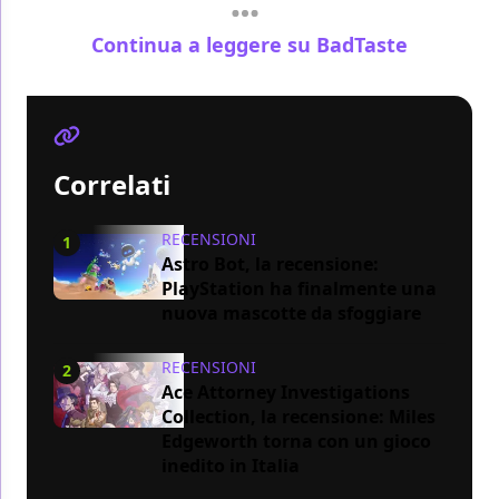
Continua a leggere su BadTaste
Correlati
RECENSIONI
1
Astro Bot, la recensione:
PlayStation ha finalmente una
nuova mascotte da sfoggiare
RECENSIONI
2
Ace Attorney Investigations
Collection, la recensione: Miles
Edgeworth torna con un gioco
inedito in Italia