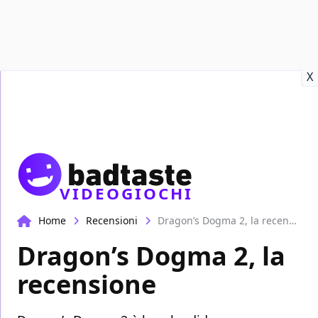
Recensioni
Format video
Marvel
Netflix
Disney+
Prime
X
VIDEOGIOCHI
Home
Recensioni
Dragon’s Dogma 2, la recensione
Dragon’s Dogma 2, la
recensione