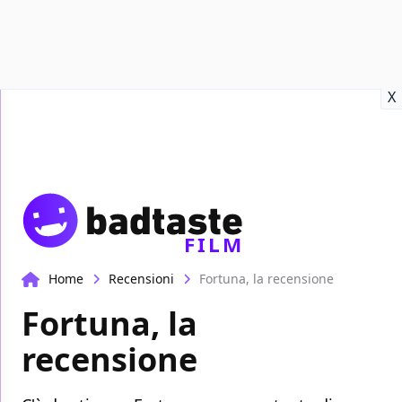
Recensioni
Format video
Marvel
Netflix
Disney+
Prime
X
FILM
Home
Recensioni
Fortuna, la recensione
Fortuna, la
recensione