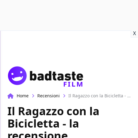
Recensioni
Format video
Marvel
Netflix
Disney+
Prime
X
FILM
Home
Recensioni
Il Ragazzo con la Bicicletta - la recensione
Il Ragazzo con la
Bicicletta - la
recensione