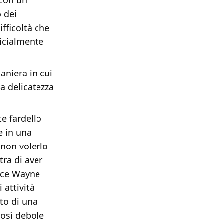
 con un
o dei
ifficoltà che
icialmente
aniera in cui
la delicatezza
te fardello
e in una
 non volerlo
ra di aver
ruce Wayne
 attività
to di una
Così debole