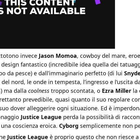
ttotono invece
Jason Momoa
, cowboy del mare, eroe
 design fantastico (incredibile idea quella dei tatuagg
o da pesce) e dall’immaginario perfetto (di lui
Snyde
 del nord, le onde in tempesta, l’ingresso e l’uscita da
s) ma dalla
coolness
troppo scontata, o
Ezra Miller
la 
rettanto prevedibile, quasi quanto il suo regolare c
 suo dover alleggerire ogni situazione. Ed è imperdo
sonaggio
Justice League
perda la possibilità di raccon
 una coscienza eroica.
Cyborg
semplicemente non pe
ine
Justice League
è proprio questo che non riesce a 