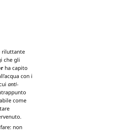
 riluttante
i che gli
r
ha capito
ll’acqua con i
cui
anti-
ontrappunto
nabile come
tare
rvenuto.
fare: non