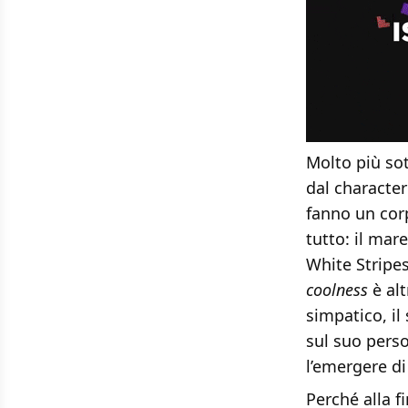
Molto più so
dal character
fanno un corp
tutto: il mare
White Stripe
coolness
è alt
simpatico, il
sul suo per
l’emergere di
Perché alla f