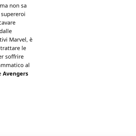
e ma non sa
 supereroi
icavare
dalle
ivi Marvel, è
trattare le
r soffrire
rammatico al
he
Avengers