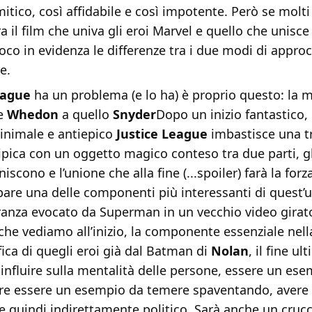
itico, così affidabile e così impotente. Però se molti
a il film che univa gli eroi Marvel e quello che unisce 
co in evidenza le differenze tra i due modi di appro
e.
eague
ha un problema (e lo ha) è proprio questo: la m
le
Whedon
a quello
Snyder
Dopo un inizio fantastico,
inimale e antiepico
Justice League
imbastisce una 
pica con un oggetto magico conteso tra due parti, gl
uniscono e l’unione che alla fine (...spoiler) farà la for
are una delle componenti più interessanti di quest’u
ranza evocato da Superman in un vecchio video girat
he vediamo all’inizio, la componente essenziale nell
ca di quegli eroi già dal Batman di
Nolan
, il fine ul
 influire sulla mentalità delle persone, essere un es
re essere un esempio da temere spaventando, avere 
e quindi indirettamente politico. Sarà anche un crucc