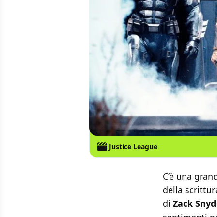
Justice League
C’è una gra
della scrittu
di
Zack Snyd