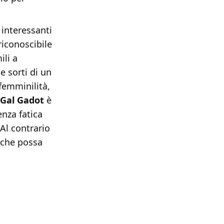
 interessanti
riconoscibile
ili a
e sorti di un
femminilità,
Gal Gadot
è
nza fatica
 Al contrario
e che possa