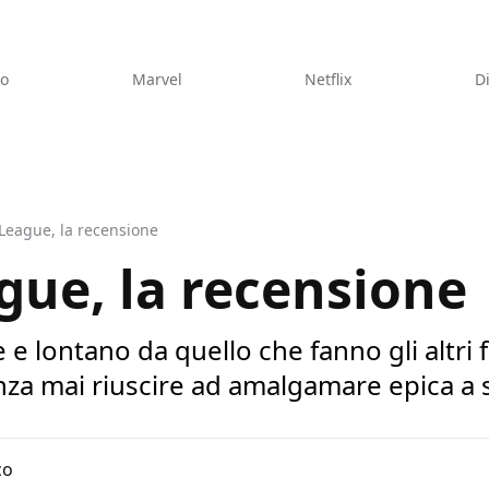
eo
Marvel
Netflix
D
 League, la recensione
gue, la recensione
 e lontano da quello che fanno gli altri f
za mai riuscire ad amalgamare epica a
co