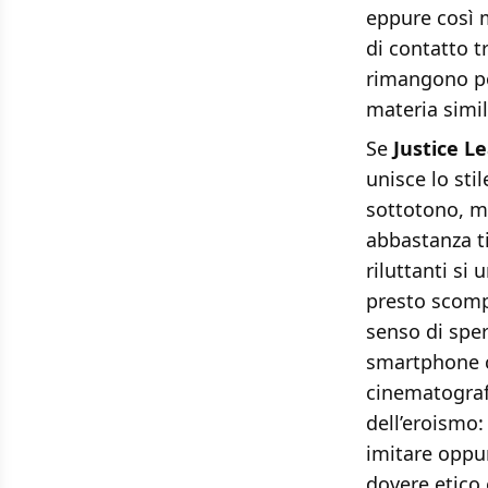
eppure così m
di contatto tr
rimangono po
materia simil
Se
Justice L
unisce lo sti
sottotono, m
abbastanza ti
riluttanti si 
presto scomp
senso di spe
smartphone c
cinematografi
dell’eroismo:
imitare oppu
dovere etico 