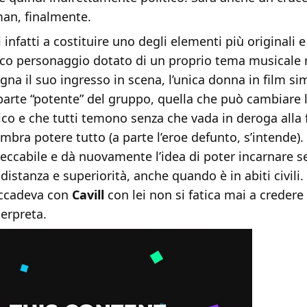
n, finalmente.
i infatti a costituire uno degli elementi più originali e
nico personaggio dotato di un proprio tema musicale 
a il suo ingresso in scena, l’unica donna in film sim
 parte “potente” del gruppo, quella che può cambiare l
ico e che tutti temono senza che vada in deroga alla 
embra potere tutto (a parte l’eroe defunto, s’intende).
ccabile e dà nuovamente l’idea di poter incarnare se
 distanza e superiorità, anche quando è in abiti civili.
accadeva con
Cavill
con lei non si fatica mai a creder
terpreta.