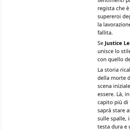
sentimenti pa
regista che è
supereroi deg
la lavorazio
fallita.
Se
Justice L
unisce lo sti
con quello de
La storia ric
della morte d
scena inizia
essere. Là, 
capito più di
saprà stare al
sulle spalle,
testa dura e 