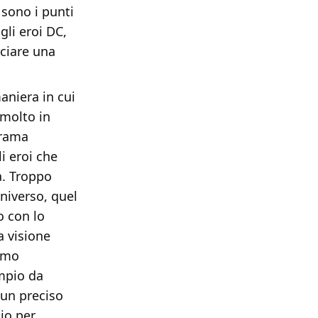
 sono i punti
gli eroi DC,
cciare una
aniera in cui
 molto in
trama
i eroi che
za. Troppo
niverso, quel
o con lo
a visione
timo
empio da
un preciso
io per