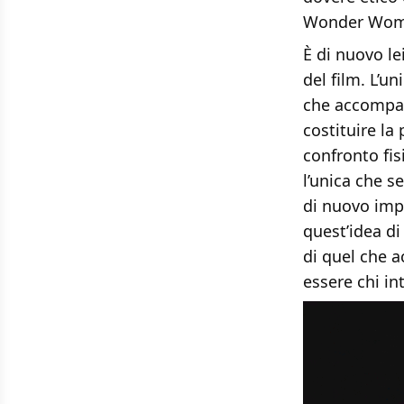
Wonder Woma
È di nuovo le
del film. L’u
che accompagn
costituire la
confronto fis
l’unica che s
di nuovo impe
quest’idea di
di quel che 
essere chi in