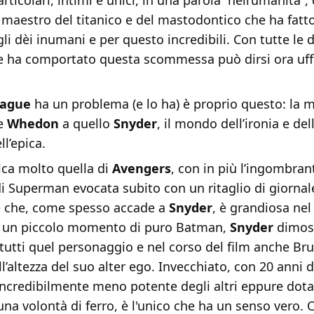
rticolari, intimi e unici, in una parola “nell’umanità”,
 maestro del titanico e del mastodontico che ha fatt
li dèi inumani e per questo incredibili. Con tutte le d
ne ha comportato questa scommessa può dirsi ora uff
eague
ha un problema (e lo ha) è proprio questo: la m
le
Whedon
a quello
Snyder
, il mondo dell’ironia e del
ll’epica.
alca molto quella di
Avengers
, con in più l’ingombran
i Superman evocata subito con un ritaglio di giornal
le che, come spesso accade a
Snyder
, è grandiosa nel
in un piccolo momento di puro Batman,
Snyder
dimost
 tutti quel personaggio e nel corso del film anche B
l’altezza del suo alter ego. Invecchiato, con 20 anni di
 incredibilmente meno potente degli altri eppure dota
una volontà di ferro, è l'unico che ha un senso vero. 