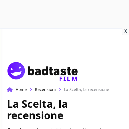
Recensioni
Format video
Marvel
Netflix
Disney+
Prime
X
FILM
Home
Recensioni
La Scelta, la recensione
La Scelta, la
recensione