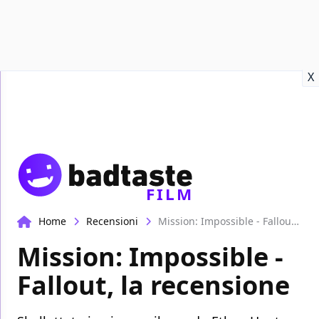
Recensioni
Format video
Marvel
Netflix
Disney+
Prime
X
FILM
Home
Recensioni
Mission: Impossible - Fallout, la recensione
Mission: Impossible -
Fallout, la recensione