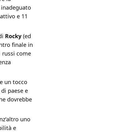
ti inadeguato
'attivo e 11
 di
Rocky
(ed
tro finale in
i russi come
tenza
e un tocco
 di paese e
che dovrebbe
nz'altro uno
ilità e