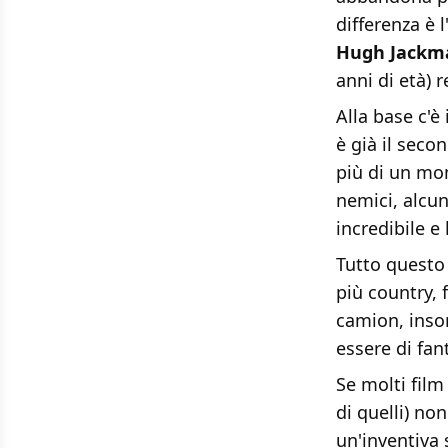
differenza è 
Hugh Jackm
anni di età)
Alla base c'è 
è già il seco
più di un mo
nemici, alcu
incredibile e 
Tutto quest
più country, 
camion, ins
essere di fan
Se molti film
di quelli) no
un'inventiva s