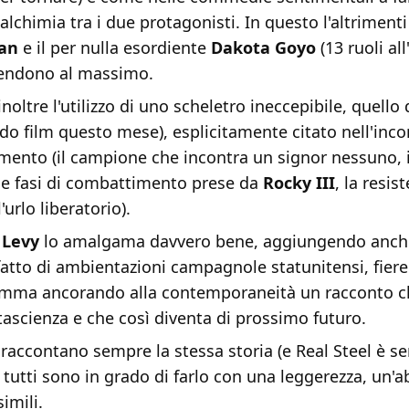
l'alchimia tra i due protagonisti. In questo l'altrimen
an
e il per nulla esordiente
Dakota Goyo
(13 ruoli all
 rendono al massimo.
inoltre l'utilizzo di uno scheletro ineccepibile, quello
ndo film questo mese), esplicitamente citato nell'incon
mento (il campione che incontra un signor nessuno, 
ne fasi di combattimento prese da
Rocky III
, la resis
l'urlo liberatorio).
o
Levy
lo amalgama davvero bene, aggiungendo anch
fatto di ambientazioni campagnole statunitensi, fiere
omma ancorando alla contemporaneità un racconto 
tascienza e che così diventa di prossimo futuro.
 raccontano sempre la stessa storia (e Real Steel è se
n tutti sono in grado di farlo con una leggerezza, un'ab
imili.