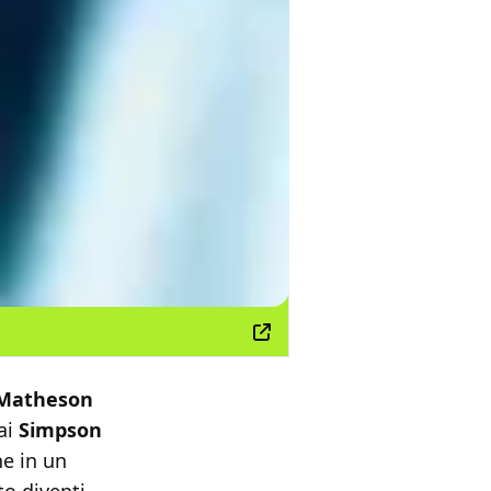
 Matheson
dai
Simpson
he in un