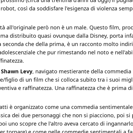
prossimo (circa una trentina d'anni da oggi) il pugila
robot, così da soddisfare l'esigenza di violenza sem
tà all'originale però non è un male. Questo film, pro
 distribuito quasi ovunque dalla Disney, porta infat
 seconda che della prima, è un racconto molto indiri
dolescenziale che pur rimestando nel noto e nell'abi
ffinatezza.
è
Shawn Levy
, navigato mestierante della commedia 
e/figlio di un film che si colloca subito tra i suoi migl
nventiva e raffinatezza. Una raffinatezza che è prima di
nfatti è organizzato come una commedia sentimentale 
ssica dei due personaggi che non si piacciono, poi si
oi uno scopre che l'altro aveva cercato di ingannarlo
r tornare) e come nelle commedie sentimentali a far