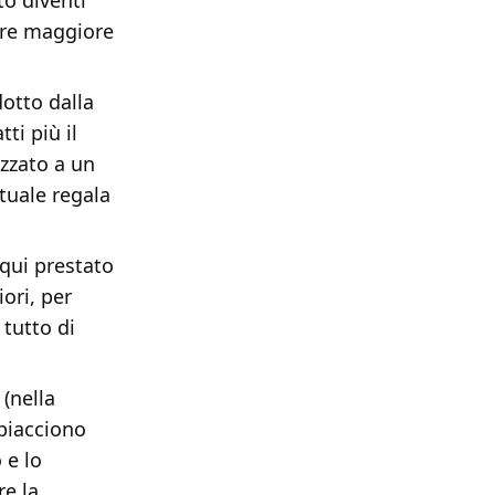
to diventi
pre maggiore
dotto dalla
ti più il
zzato a un
tuale regala
qui prestato
iori, per
 tutto di
(nella
 piacciono
 e lo
e la