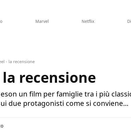
eo
Marvel
Netflix
D
eel - la recensione
- la recensione
on un film per famiglie tra i più classi
 sui due protagonisti come si conviene...
co