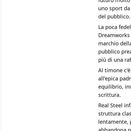
futuro molto 
uno sport da 
del pubblico.
La poca fedel
Dreamworks ma
marchio della
pubblico prea
più di una ra
Al timone c'
all'epica padr
equilibrio, i
scrittura.
Real Steel i
struttura cla
lentamente, p
abbandona pe