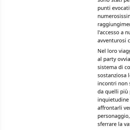
punti evocati
numerosissime
raggiungimen
l'accesso a n
avventurosi 
Nel loro viag
al party ovv
sistema di c
sostanziosa l
incontri non 
da quelli più
inquietudine 
affrontarli v
personaggio,
sferrare la v