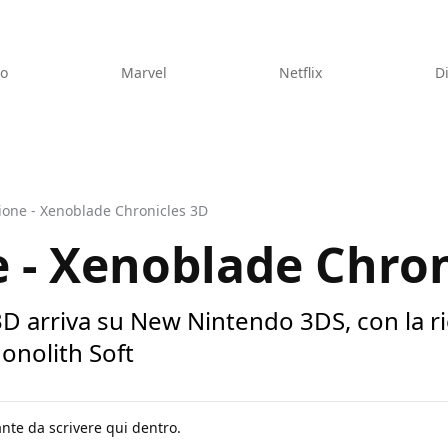
eo
Marvel
Netflix
D
ione - Xenoblade Chronicles 3D
 - Xenoblade Chron
D arriva su New Nintendo 3DS, con la ri
onolith Soft
nte da scrivere qui dentro.