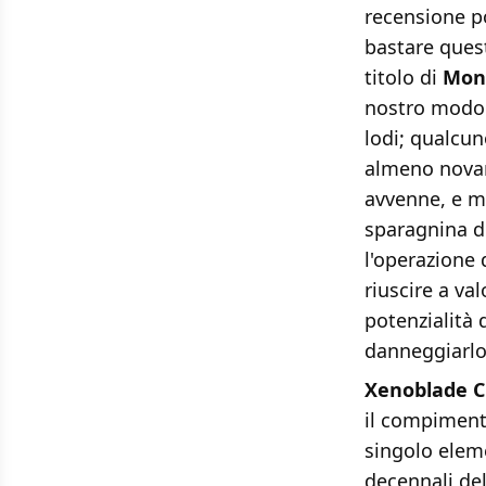
recensione p
bastare quest
titolo di
Mono
nostro modo 
lodi; qualcun
almeno novant
avvenne, e mo
sparagnina d
l'operazione 
riuscire a va
potenzialità
danneggiarlo
Xenoblade C
il compimento
singolo eleme
decennali del