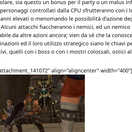
colare, sia questo un bonus per il party o un malus infl
 personaggi controllati dalla CPU sfrutteranno con i l
anni elevati o menomando le possibilità d'azione degl
Alcuni attacchi fiaccheranno i nemici, ed un nemico 
abile da altre azioni ancora; vien da sé che la conosc
azioni ed il loro utilizzo strategico siano le chiavi pe
vi, quelli con i boss o con i mostri colossali, ostici a
"attachment_141072" align="aligncenter" width="400"