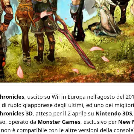
hronicles
, uscito su Wii in Europa nell'agosto del 2011
 di ruolo giapponese degli ultimi, ed uno dei miglior
hronicles 3D
, atteso per il 2 aprile su
Nintendo 3DS
iso, operato da
Monster Games
, esclusivo per
New 
o non è compatibile con le altre versioni della console)