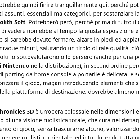
otrebbe quindi finire tranquillamente qui, perché po
i assunti, essenziali ma categorici, per sostanziare la
lith Soft
. Potrebberò però, perché prima di tutto il 
di vedere non ebbe al tempo la giusta esposizione e 
o si sarebbe dovuto fermare, alzare in piedi ed appla
adue minuti, salutando un titolo di tale qualità, ci
lti lo sottovalutarono o lo persero (anche per una po
i
Nintendo
nella distribuzione); in second'ordine pe
di porting da home console a portatile è delicata, e 
lorizzare il gioco, magari introducendo elementi che s
 della piattaforma di destinazione, dovrebbe almeno 
.
hronicles 3D
è un'opera colossale nelle dimensioni e
 di una visione ruolistica totale, che cura nel dettag
nto di gioco, senza trascurarne alcuno, valorizzando 
 genere ruolistico orientale, ed introducendo tutta u