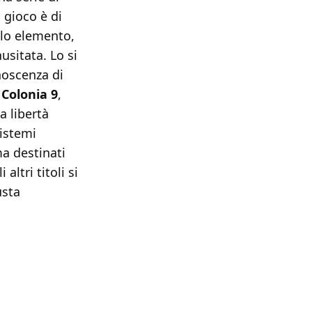
 gioco è di
olo elemento,
usitata. Lo si
onoscenza di
a
Colonia 9
,
a libertà
istemi
a destinati
altri titoli si
usta
]