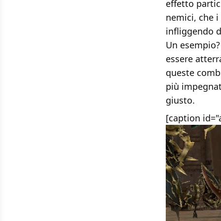
effetto parti
nemici, che i
infliggendo d
Un esempio? 
essere atterr
queste combin
più impegnati
giusto.
[caption id=