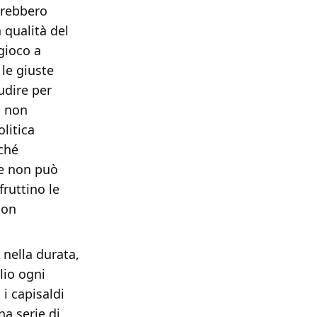
trebbero
 qualità del
gioco a
le giuste
udire per
ò non
litica
rché
se non può
fruttino le
non
 nella durata,
lio ogni
i capisaldi
na serie di