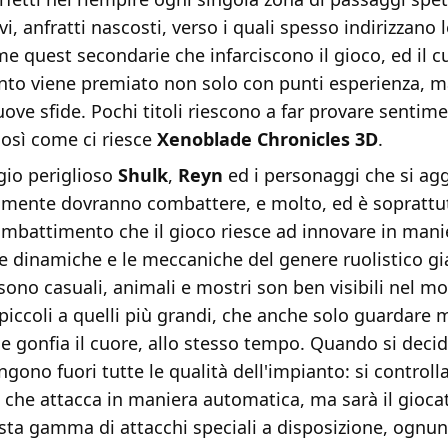
vi, anfratti nascosti, verso i quali spesso indirizzano l
 quest secondarie che infarciscono il gioco, ed il c
to viene premiato non solo con punti esperienza, m
uove sfide. Pochi titoli riescono a far provare sentime
così come ci riesce
Xenoblade Chronicles 3D
.
gio periglioso
Shulk
,
Reyn
ed i personaggi che si a
iamente dovranno combattere, e molto, ed è soprattu
ombattimento che il gioco riesce ad innovare in mani
e dinamiche e le meccaniche del genere ruolistico gi
sono casuali, animali e mostri son ben visibili nel m
 piccoli a quelli più grandi, che anche solo guardare 
e gonfia il cuore, allo stesso tempo. Quando si decid
engono fuori tutte le qualità dell'impianto: si controll
 che attacca in maniera automatica, ma sarà il gioca
asta gamma di attacchi speciali a disposizione, ognu