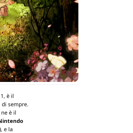
, è il
i di sempre.
, ne è il
Nintendo
, e la