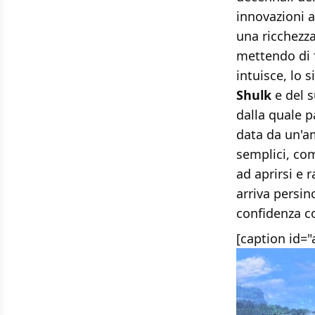
innovazioni a
una ricchezza
mettendo di f
intuisce, lo 
Shulk
e del s
dalla quale p
data da un'a
semplici, co
ad aprirsi e r
arriva persin
confidenza co
[caption id=