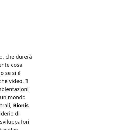
o, che durerà
ente cosa
o se si è
he video. Il
bientazioni
 è un mondo
trali,
Bionis
iderio di
sviluppatori
tacolari,