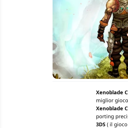
Xenoblade C
miglior gioco
Xenoblade C
porting prec
3DS
( il gioc