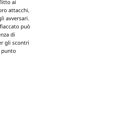
itto ai
oro attacchi,
i avversari.
fiaccato può
enza di
r gli scontri
l punto
]