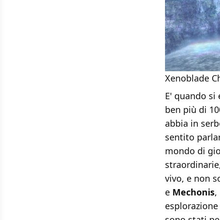
Xenoblade Ch
E' quando si 
ben più di 10
abbia in serb
sentito parla
mondo di gio
straordinarie
vivo, e non s
e
Mechonis
,
esplorazione 
sono stati pe