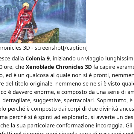
ronicles 3D - screenshot[/caption]
esce dalla
Colonia 9
, iniziando un viaggio lunghissim
0 ore, che
Xenoblade Chronicles 3D
fa capire veram
o, ed è un qualcosa al quale non si è pronti, nemmen
re del titolo originale, nemmeno se ne si è visto qualc
co è davvero enorme, e composto da una serie di am
, dettagliate, suggestive, spettacolari. Soprattutto,
olo perché è composto dai corpi di due divinità ances
 ma perché si è spinti ad esplorarlo, si avverte un des
che la sua particolare conformazione incoraggia. Gli 
rfetti nel riempire ogni singola zona di passaggi spet