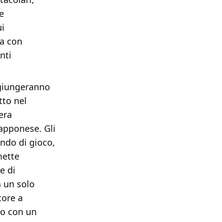
e
ui
a con
nti
ggiungeranno
tto nel
era
apponese. Gli
ondo di gioco,
mette
e di
a un solo
tore a
no con un