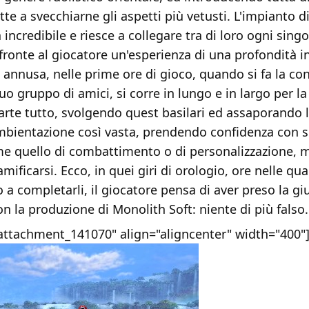
tte a svecchiarne gli aspetti più vetusti. L'impianto di
 incredibile e riesce a collegare tra di loro ogni sing
ronte al giocatore un'esperienza di una profondità in
si annusa, nelle prime ore di gioco, quando si fa la c
uo gruppo di amici, si corre in lungo e in largo per l
arte tutto, svolgendo quest basilari ed assaporando l
mbientazione così vasta, prendendo confidenza con s
me quello di combattimento o di personalizzazione, m
amificarsi. Ecco, in quei giri di orologio, ore nelle quali 
o a completarli, il giocatore pensa di aver preso la gi
n la produzione di Monolith Soft: niente di più falso.
"attachment_141070" align="aligncenter" width="400"