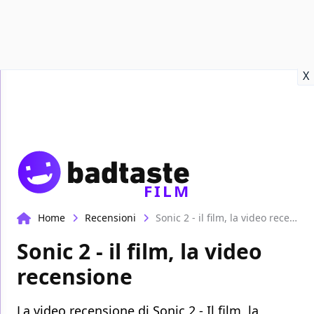
Recensioni
Format video
Marvel
Netflix
Disney+
Prime
X
FILM
Home
Recensioni
Sonic 2 - il film, la video recensione
Sonic 2 - il film, la video
recensione
La video recensione di Sonic 2 - Il film, la